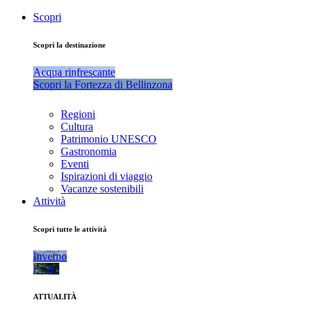
Scopri
Scopri la destinazione
Acqua rinfrescante
Scopri la Fortezza di Bellinzona
Regioni
Cultura
Patrimonio UNESCO
Gastronomia
Eventi
Ispirazioni di viaggio
Vacanze sostenibili
Attività
Scopri tutte le attività
Inverno
Estate
ATTUALITÀ