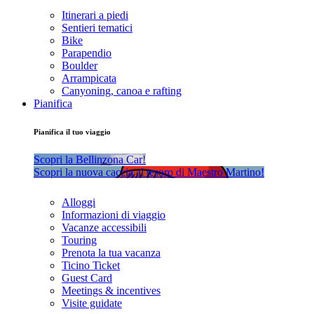
Itinerari a piedi
Sentieri tematici
Bike
Parapendio
Boulder
Arrampicata
Canyoning, canoa e rafting
Pianifica
Pianifica il tuo viaggio
Scopri la Bellinzona Car!
Scopri la nuova caccia al tesoro di Maestro Martino!
Alloggi
Informazioni di viaggio
Vacanze accessibili
Touring
Prenota la tua vacanza
Ticino Ticket
Guest Card
Meetings & incentives
Visite guidate