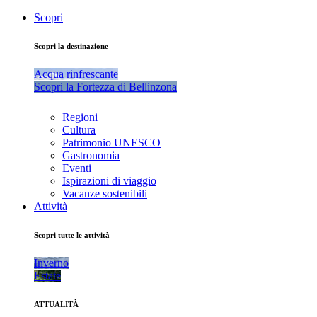
Scopri
Scopri la destinazione
Acqua rinfrescante
Scopri la Fortezza di Bellinzona
Regioni
Cultura
Patrimonio UNESCO
Gastronomia
Eventi
Ispirazioni di viaggio
Vacanze sostenibili
Attività
Scopri tutte le attività
Inverno
Estate
ATTUALITÀ