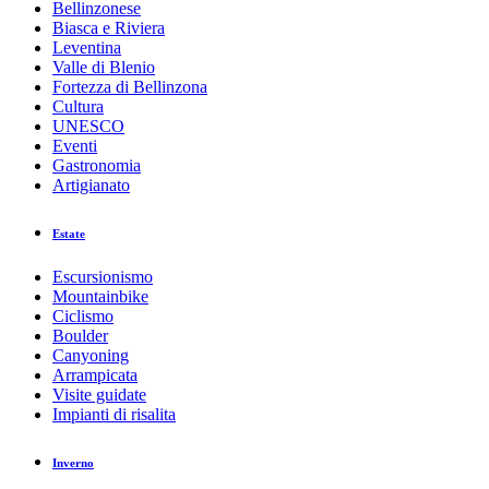
Bellinzonese
Biasca e Riviera
Leventina
Valle di Blenio
Fortezza di Bellinzona
Cultura
UNESCO
Eventi
Gastronomia
Artigianato
Estate
Escursionismo
Mountainbike
Ciclismo
Boulder
Canyoning
Arrampicata
Visite guidate
Impianti di risalita
Inverno