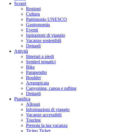
Scopri
Regioni
Cultura
Patrimonio UNESCO
Gastronomia
Eventi
Ispirazioni di viaggio
Vacanze sostenibili
Dettagli
Attività
Itinerari a piedi
Sentieri tematici
Bike
Parapendio
Boulder
Arrampicata
Canyoning, canoa e rafting
Dettagli
Pianifica
Alloggi
Informazioni di viaggio
Vacanze accessibili
Touring
Prenota la tua vacanza
Ticino Ticket