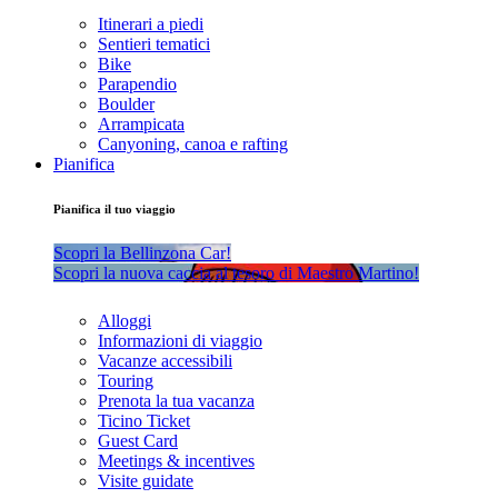
Itinerari a piedi
Sentieri tematici
Bike
Parapendio
Boulder
Arrampicata
Canyoning, canoa e rafting
Pianifica
Pianifica il tuo viaggio
Scopri la Bellinzona Car!
Scopri la nuova caccia al tesoro di Maestro Martino!
Alloggi
Informazioni di viaggio
Vacanze accessibili
Touring
Prenota la tua vacanza
Ticino Ticket
Guest Card
Meetings & incentives
Visite guidate