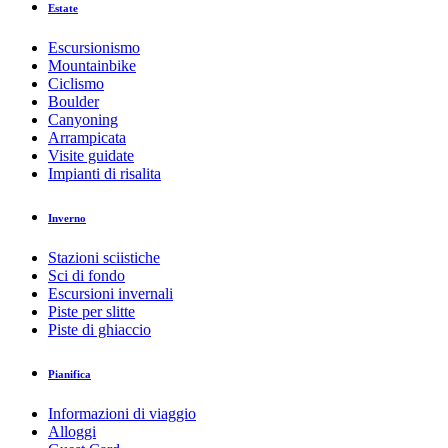
Estate
Escursionismo
Mountainbike
Ciclismo
Boulder
Canyoning
Arrampicata
Visite guidate
Impianti di risalita
Inverno
Stazioni sciistiche
Sci di fondo
Escursioni invernali
Piste per slitte
Piste di ghiaccio
Pianifica
Informazioni di viaggio
Alloggi