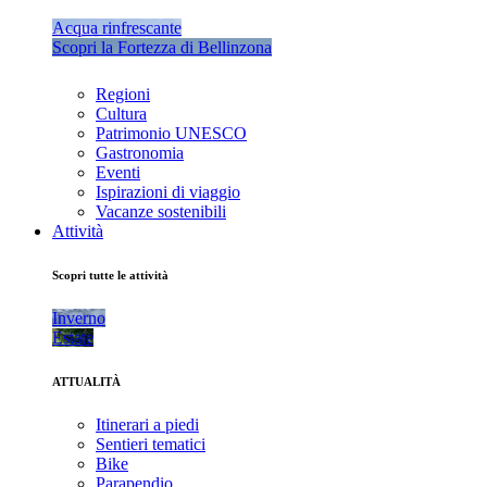
Acqua rinfrescante
Scopri la Fortezza di Bellinzona
Regioni
Cultura
Patrimonio UNESCO
Gastronomia
Eventi
Ispirazioni di viaggio
Vacanze sostenibili
Attività
Scopri tutte le attività
Inverno
Estate
ATTUALITÀ
Itinerari a piedi
Sentieri tematici
Bike
Parapendio