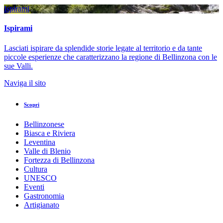
Ispirami
Ispirami
Lasciati ispirare da splendide storie legate al territorio e da tante
piccole esperienze che caratterizzano la regione di Bellinzona con le
sue Valli.
Naviga il sito
Scopri
Bellinzonese
Biasca e Riviera
Leventina
Valle di Blenio
Fortezza di Bellinzona
Cultura
UNESCO
Eventi
Gastronomia
Artigianato