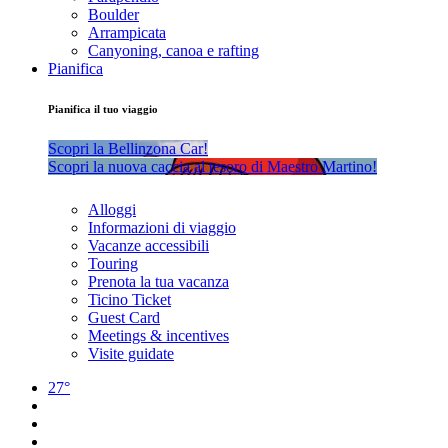
Boulder
Arrampicata
Canyoning, canoa e rafting
Pianifica
Pianifica il tuo viaggio
Scopri la Bellinzona Car!
Scopri la nuova caccia al tesoro di Maestro Martino!
Alloggi
Informazioni di viaggio
Vacanze accessibili
Touring
Prenota la tua vacanza
Ticino Ticket
Guest Card
Meetings & incentives
Visite guidate
27°