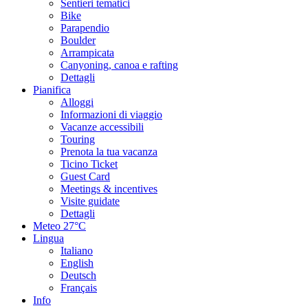
Sentieri tematici
Bike
Parapendio
Boulder
Arrampicata
Canyoning, canoa e rafting
Dettagli
Pianifica
Alloggi
Informazioni di viaggio
Vacanze accessibili
Touring
Prenota la tua vacanza
Ticino Ticket
Guest Card
Meetings & incentives
Visite guidate
Dettagli
Meteo
27°C
Lingua
Italiano
English
Deutsch
Français
Info