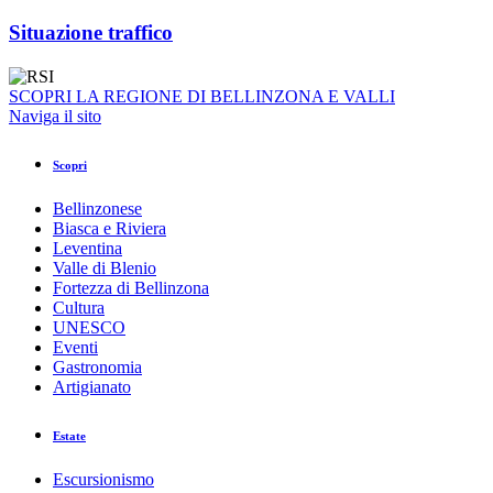
Situazione traffico
SCOPRI LA REGIONE DI BELLINZONA E VALLI
Naviga il sito
Scopri
Bellinzonese
Biasca e Riviera
Leventina
Valle di Blenio
Fortezza di Bellinzona
Cultura
UNESCO
Eventi
Gastronomia
Artigianato
Estate
Escursionismo