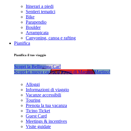
Itinerari a piedi
Sentieri tematici
Bike
Parapendio
Boulder
Arrampicata
Canyoning, canoa e rafting
Pianifica
Pianifica il tuo viaggio
Scopri la Bellinzona Car!
Scopri la nuova caccia al tesoro di Maestro Martino!
Alloggi
Informazioni di viaggio
Vacanze accessibili
Touring
Prenota la tua vacanza
Ticino Ticket
Guest Card
Meetings & incentives
Visite guidate