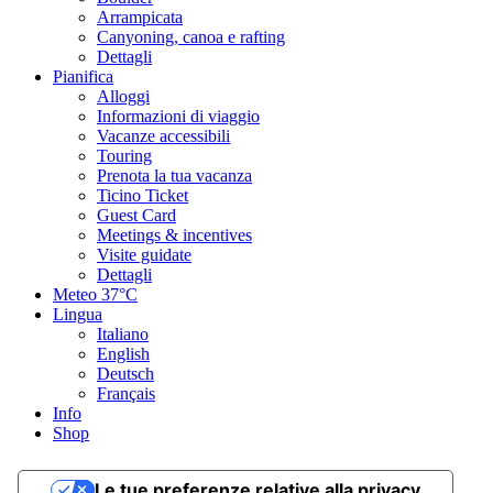
Arrampicata
Canyoning, canoa e rafting
Dettagli
Pianifica
Alloggi
Informazioni di viaggio
Vacanze accessibili
Touring
Prenota la tua vacanza
Ticino Ticket
Guest Card
Meetings & incentives
Visite guidate
Dettagli
Meteo
37°C
Lingua
Italiano
English
Deutsch
Français
Info
Shop
Le tue preferenze relative alla privacy