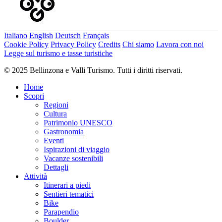
Italiano
English
Deutsch
Français
Cookie Policy
Privacy Policy
Credits
Chi siamo
Lavora con noi
Legge sul turismo e tasse turistiche
© 2025 Bellinzona e Valli Turismo. Tutti i diritti riservati.
Home
Scopri
Regioni
Cultura
Patrimonio UNESCO
Gastronomia
Eventi
Ispirazioni di viaggio
Vacanze sostenibili
Dettagli
Attività
Itinerari a piedi
Sentieri tematici
Bike
Parapendio
Boulder