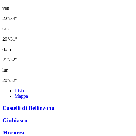
ven
22°/33°
sab
20°/31°
dom
21°/32°
lun
20°/32°
Lista
Mappa
Castelli di Bellinzona
Giubiasco
Mornera