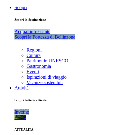
Scopri
Scopri la destinazione
Acqua rinfrescante
Scopri la Fortezza di Bellinzona
Regioni
Cultura
Patrimonio UNESCO
Gastronomia
Eventi
Ispirazioni di viaggio
Vacanze sostenibili
Attività
Scopri tutte le attività
Inverno
Estate
ATTUALITÀ