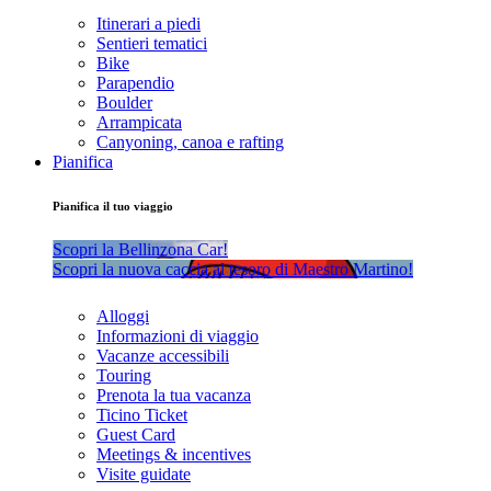
Itinerari a piedi
Sentieri tematici
Bike
Parapendio
Boulder
Arrampicata
Canyoning, canoa e rafting
Pianifica
Pianifica il tuo viaggio
Scopri la Bellinzona Car!
Scopri la nuova caccia al tesoro di Maestro Martino!
Alloggi
Informazioni di viaggio
Vacanze accessibili
Touring
Prenota la tua vacanza
Ticino Ticket
Guest Card
Meetings & incentives
Visite guidate