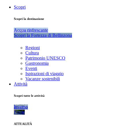
Scopri
Scopri la destinazione
Acqua rinfrescante
Scopri la Fortezza di Bellinzona
Regioni
Cultura
Patrimonio UNESCO
Gastronomia
Eventi
Ispirazioni di viaggio
Vacanze sostenibili
Attività
Scopri tutte le attività
Inverno
Estate
ATTUALITÀ