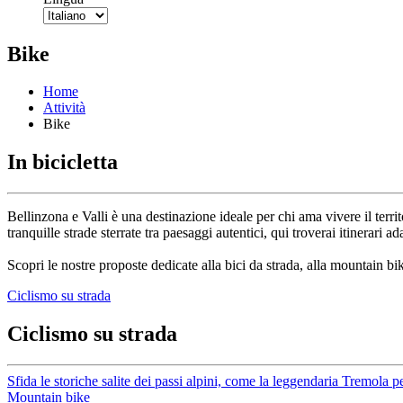
Bike
Home
Attività
Bike
In bicicletta
Bellinzona e Valli è una destinazione ideale per chi ama vivere il territo
tranquille strade sterrate tra paesaggi autentici, qui troverai itinerari ada
Scopri le nostre proposte dedicate alla bici da strada, alla mountain bik
Ciclismo su strada
Ciclismo su strada
Sfida le storiche salite dei passi alpini, come la leggendaria Tremola p
Mountain bike