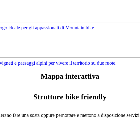
ogo ideale per gli appassionati di Mountain bike.
 vigneti e paesaggi alpini per vivere il territorio su due ruote.
Mappa interattiva
Strutture bike friendly
erano fare una sosta oppure pernottare e mettono a disposizione servizi s