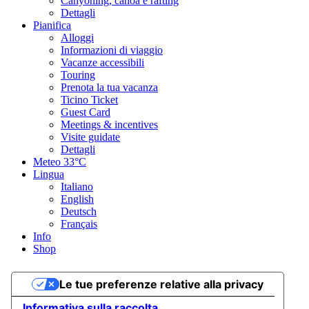
Canyoning, canoa e rafting
Dettagli
Pianifica
Alloggi
Informazioni di viaggio
Vacanze accessibili
Touring
Prenota la tua vacanza
Ticino Ticket
Guest Card
Meetings & incentives
Visite guidate
Dettagli
Meteo
33°C
Lingua
Italiano
English
Deutsch
Français
Info
Shop
Le tue preferenze relative alla privacy
Informativa sulla raccolta