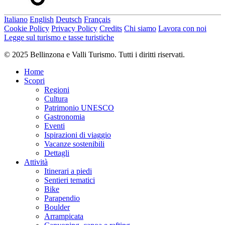
Italiano
English
Deutsch
Français
Cookie Policy
Privacy Policy
Credits
Chi siamo
Lavora con noi
Legge sul turismo e tasse turistiche
© 2025 Bellinzona e Valli Turismo. Tutti i diritti riservati.
Home
Scopri
Regioni
Cultura
Patrimonio UNESCO
Gastronomia
Eventi
Ispirazioni di viaggio
Vacanze sostenibili
Dettagli
Attività
Itinerari a piedi
Sentieri tematici
Bike
Parapendio
Boulder
Arrampicata