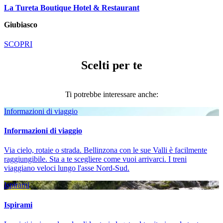
La Tureta Boutique Hotel & Restaurant
Giubiasco
SCOPRI
Scelti per te
Ti potrebbe interessare anche:
Informazioni di viaggio
Informazioni di viaggio
Via cielo, rotaie o strada. Bellinzona con le sue Valli è facilmente
raggiungibile. Sta a te scegliere come vuoi arrivarci. I treni
viaggiano veloci lungo l'asse Nord-Sud.
Ispirami
Ispirami