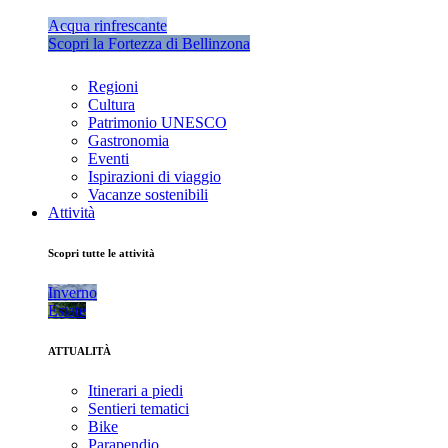
Acqua rinfrescante
Scopri la Fortezza di Bellinzona
Regioni
Cultura
Patrimonio UNESCO
Gastronomia
Eventi
Ispirazioni di viaggio
Vacanze sostenibili
Attività
Scopri tutte le attività
Inverno
Estate
ATTUALITÀ
Itinerari a piedi
Sentieri tematici
Bike
Parapendio