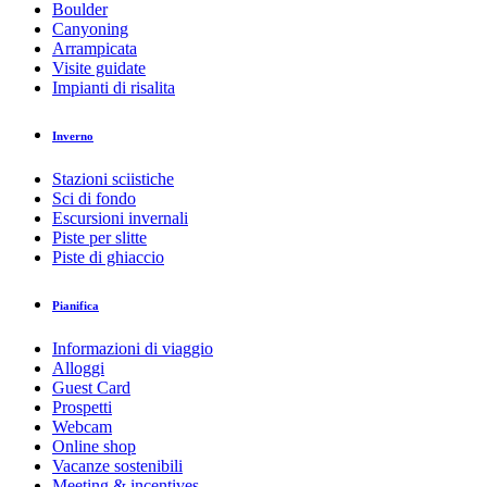
Boulder
Canyoning
Arrampicata
Visite guidate
Impianti di risalita
Inverno
Stazioni sciistiche
Sci di fondo
Escursioni invernali
Piste per slitte
Piste di ghiaccio
Pianifica
Informazioni di viaggio
Alloggi
Guest Card
Prospetti
Webcam
Online shop
Vacanze sostenibili
Meeting & incentives