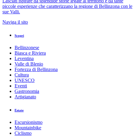
Lasciati ispirare da splendide storie legate al territorio e da tante
piccole esperienze che caratterizzano la regione di Bellinzona con le
sue Valli.
Naviga il sito
Scopri
Bellinzonese
Biasca e Riviera
Leventina
Valle di Blenio
Fortezza di Bellinzona
Cultura
UNESCO
Eventi
Gastronomia
Artigianato
Estate
Escursionismo
Mountainbike
Ciclismo