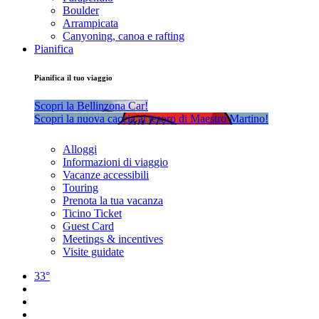
Boulder
Arrampicata
Canyoning, canoa e rafting
Pianifica
Pianifica il tuo viaggio
Scopri la Bellinzona Car!
Scopri la nuova caccia al tesoro di Maestro Martino!
Alloggi
Informazioni di viaggio
Vacanze accessibili
Touring
Prenota la tua vacanza
Ticino Ticket
Guest Card
Meetings & incentives
Visite guidate
33°