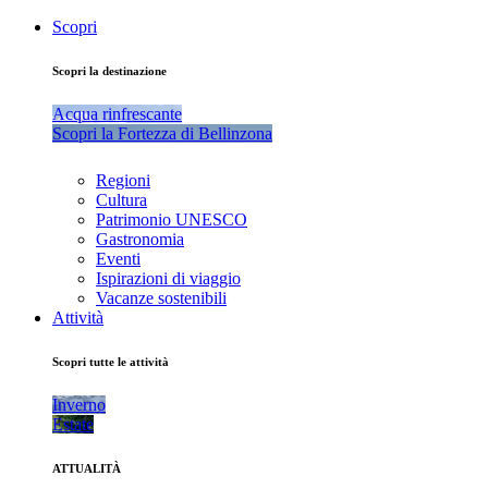
Scopri
Scopri la destinazione
Acqua rinfrescante
Scopri la Fortezza di Bellinzona
Regioni
Cultura
Patrimonio UNESCO
Gastronomia
Eventi
Ispirazioni di viaggio
Vacanze sostenibili
Attività
Scopri tutte le attività
Inverno
Estate
ATTUALITÀ