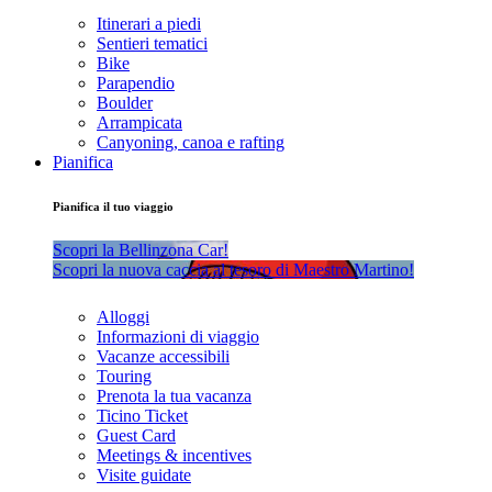
Itinerari a piedi
Sentieri tematici
Bike
Parapendio
Boulder
Arrampicata
Canyoning, canoa e rafting
Pianifica
Pianifica il tuo viaggio
Scopri la Bellinzona Car!
Scopri la nuova caccia al tesoro di Maestro Martino!
Alloggi
Informazioni di viaggio
Vacanze accessibili
Touring
Prenota la tua vacanza
Ticino Ticket
Guest Card
Meetings & incentives
Visite guidate