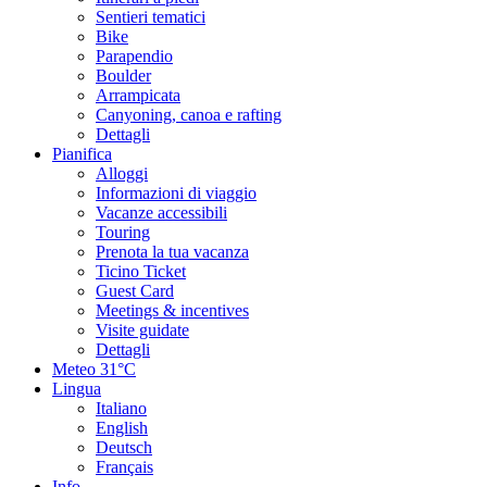
Sentieri tematici
Bike
Parapendio
Boulder
Arrampicata
Canyoning, canoa e rafting
Dettagli
Pianifica
Alloggi
Informazioni di viaggio
Vacanze accessibili
Touring
Prenota la tua vacanza
Ticino Ticket
Guest Card
Meetings & incentives
Visite guidate
Dettagli
Meteo
31°C
Lingua
Italiano
English
Deutsch
Français
Info