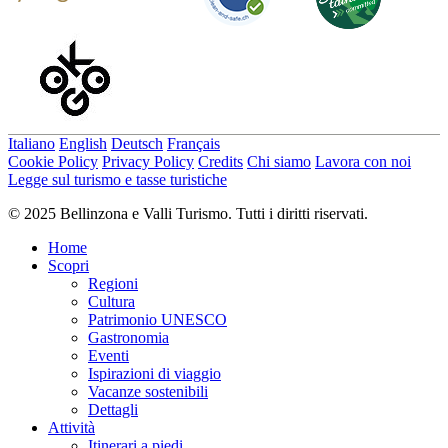
Italiano
English
Deutsch
Français
Cookie Policy
Privacy Policy
Credits
Chi siamo
Lavora con noi
Legge sul turismo e tasse turistiche
© 2025 Bellinzona e Valli Turismo. Tutti i diritti riservati.
Home
Scopri
Regioni
Cultura
Patrimonio UNESCO
Gastronomia
Eventi
Ispirazioni di viaggio
Vacanze sostenibili
Dettagli
Attività
Itinerari a piedi