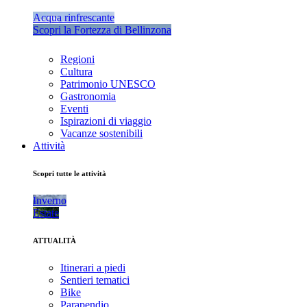
Acqua rinfrescante
Scopri la Fortezza di Bellinzona
Regioni
Cultura
Patrimonio UNESCO
Gastronomia
Eventi
Ispirazioni di viaggio
Vacanze sostenibili
Attività
Scopri tutte le attività
Inverno
Estate
ATTUALITÀ
Itinerari a piedi
Sentieri tematici
Bike
Parapendio