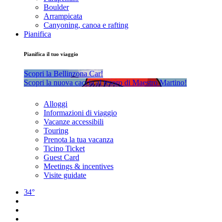
Boulder
Arrampicata
Canyoning, canoa e rafting
Pianifica
Pianifica il tuo viaggio
Scopri la Bellinzona Car!
Scopri la nuova caccia al tesoro di Maestro Martino!
Alloggi
Informazioni di viaggio
Vacanze accessibili
Touring
Prenota la tua vacanza
Ticino Ticket
Guest Card
Meetings & incentives
Visite guidate
34°