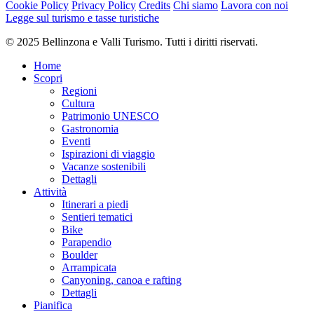
Punto più basso
Cookie Policy
Privacy Policy
Credits
Chi siamo
Lavora con noi
1.409 m
Legge sul turismo e tasse turistiche
Periodo consigliato
gen
© 2025 Bellinzona e Valli Turismo. Tutti i diritti riservati.
feb
mar
Home
apr
Scopri
mag
Regioni
giu
Cultura
lug
Patrimonio UNESCO
ago
Gastronomia
set
Eventi
ott
Ispirazioni di viaggio
nov
Vacanze sostenibili
dic
Dettagli
Attività
Tipo di strada
Itinerari a piedi
Sentieri tematici
Bike
Asfalto 22,37%
Sentiero naturalistico 46,17%
Sconosciuto 31,45%
Parapendio
Asfalto
Boulder
1,6 km
Arrampicata
Sentiero naturalistico
Canyoning, canoa e rafting
3,3 km
Dettagli
Sconosciuto
Pianifica
2,2 km