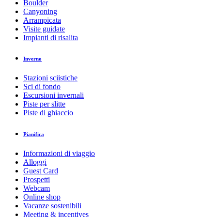
Boulder
Canyoning
Arrampicata
Visite guidate
Impianti di risalita
Inverno
Stazioni sciistiche
Sci di fondo
Escursioni invernali
Piste per slitte
Piste di ghiaccio
Pianifica
Informazioni di viaggio
Alloggi
Guest Card
Prospetti
Webcam
Online shop
Vacanze sostenibili
Meeting & incentives