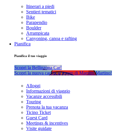
Itinerari a piedi
Sentieri tematici
Bike
Parapendio
Boulder
Arrampicata
Canyoning, canoa e rafting
Pianifica
Pianifica il tuo viaggio
Scopri la Bellinzona Car!
Scopri la nuova caccia al tesoro di Maestro Martino!
Alloggi
Informazioni di viaggio
Vacanze accessibili
Touring
Prenota la tua vacanza
Ticino Ticket
Guest Card
Meetings & incentives
Visite guidate