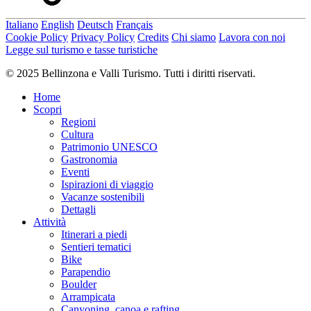
Italiano
English
Deutsch
Français
Cookie Policy
Privacy Policy
Credits
Chi siamo
Lavora con noi
Legge sul turismo e tasse turistiche
© 2025 Bellinzona e Valli Turismo. Tutti i diritti riservati.
Home
Scopri
Regioni
Cultura
Patrimonio UNESCO
Gastronomia
Eventi
Ispirazioni di viaggio
Vacanze sostenibili
Dettagli
Attività
Itinerari a piedi
Sentieri tematici
Bike
Parapendio
Boulder
Arrampicata
Canyoning, canoa e rafting