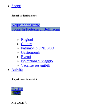
Scopri
Scopri la destinazione
Acqua rinfrescante
Scopri la Fortezza di Bellinzona
Regioni
Cultura
Patrimonio UNESCO
Gastronomia
Eventi
Ispirazioni di viaggio
Vacanze sostenibili
Attività
Scopri tutte le attività
Inverno
Estate
ATTUALITÀ