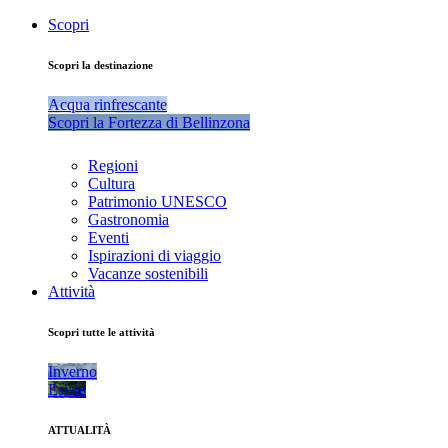
Scopri
Scopri la destinazione
Acqua rinfrescante
Scopri la Fortezza di Bellinzona
Regioni
Cultura
Patrimonio UNESCO
Gastronomia
Eventi
Ispirazioni di viaggio
Vacanze sostenibili
Attività
Scopri tutte le attività
Inverno
Estate
ATTUALITÀ