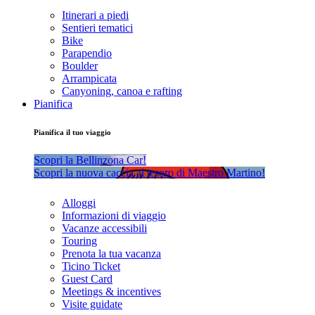
Itinerari a piedi
Sentieri tematici
Bike
Parapendio
Boulder
Arrampicata
Canyoning, canoa e rafting
Pianifica
Pianifica il tuo viaggio
Scopri la Bellinzona Car!
Scopri la nuova caccia al tesoro di Maestro Martino!
Alloggi
Informazioni di viaggio
Vacanze accessibili
Touring
Prenota la tua vacanza
Ticino Ticket
Guest Card
Meetings & incentives
Visite guidate