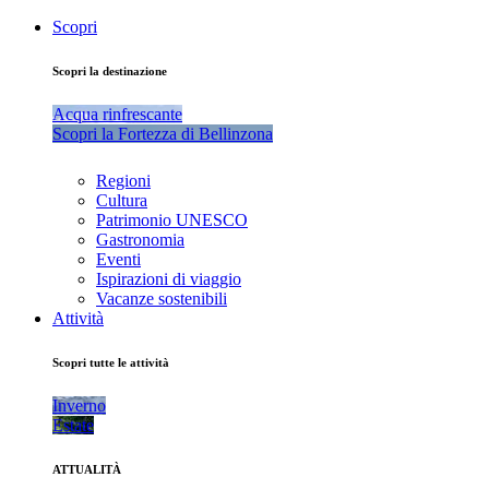
Scopri
Scopri la destinazione
Acqua rinfrescante
Scopri la Fortezza di Bellinzona
Regioni
Cultura
Patrimonio UNESCO
Gastronomia
Eventi
Ispirazioni di viaggio
Vacanze sostenibili
Attività
Scopri tutte le attività
Inverno
Estate
ATTUALITÀ