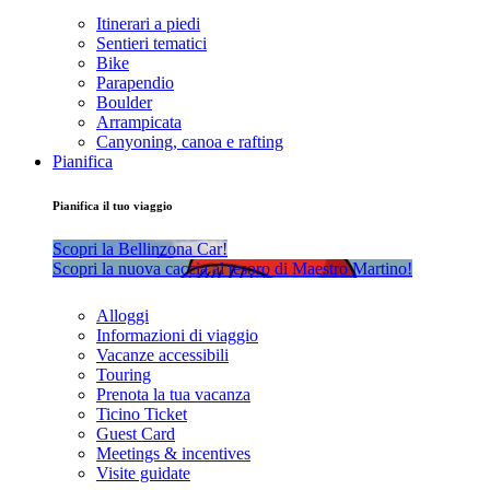
Itinerari a piedi
Sentieri tematici
Bike
Parapendio
Boulder
Arrampicata
Canyoning, canoa e rafting
Pianifica
Pianifica il tuo viaggio
Scopri la Bellinzona Car!
Scopri la nuova caccia al tesoro di Maestro Martino!
Alloggi
Informazioni di viaggio
Vacanze accessibili
Touring
Prenota la tua vacanza
Ticino Ticket
Guest Card
Meetings & incentives
Visite guidate