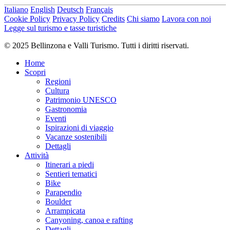
Italiano
English
Deutsch
Français
Cookie Policy
Privacy Policy
Credits
Chi siamo
Lavora con noi
Legge sul turismo e tasse turistiche
© 2025 Bellinzona e Valli Turismo. Tutti i diritti riservati.
Home
Scopri
Regioni
Cultura
Patrimonio UNESCO
Gastronomia
Eventi
Ispirazioni di viaggio
Vacanze sostenibili
Dettagli
Attività
Itinerari a piedi
Sentieri tematici
Bike
Parapendio
Boulder
Arrampicata
Canyoning, canoa e rafting
Dettagli