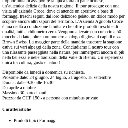
l’opportunità di assaporare la tipica torta di pane ticinese,
un’autentica delizia della nostra regione. Il tour prosegue con una
visita all’azienda Croce, dove ci attende un aperitivo a base di
formaggi freschi seguiti dal loro delizioso gelato, un dolce modo per
scoprire ancora altri sapori del territorio. L’Azienda Agricola Croce
è una realtà a conduzione familiare che offre prodotti freschi e di
qualità, tutti a chilometro zero. Vengono allevate con cura circa 50
mucche da latte, oltre a un numero analogo di giovani capi di razza
Brown Swiss. La maggior parte della mandria trascorre la stagione
estiva sui vari alpeggi della zona. Concludiamo il nostro tour con
una rilassante passeggiata nella natura, per immergerci ancora di più
nella bellezza e nelle tradizioni della Valle di Blenio. Un’esperienza
unica tra cultura, gusto e natura!
Disponibile da lunedì a domenica su richiesta.
Prossime date: 24 giugno, 24 luglio, 21 agosto, 18 settembre
Durata: dalle 9.30 alle 16.30
Da aprile a ottobre
Massimo 30 partecipanti
Prezzo: da CHF 150.- a persona con minubus privato
Caratteristiche
Prodotti tipici
Formaggi