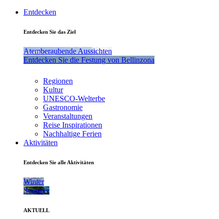
Entdecken
Entdecken Sie das Ziel
Atemberaubende Aussichten
Entdecken Sie die Festung von Bellinzona
Regionen
Kultur
UNESCO-Welterbe
Gastronomie
Veranstaltungen
Reise Inspirationen
Nachhaltige Ferien
Aktivitäten
Entdecken Sie alle Aktivitäten
Winter
Sommer
AKTUELL