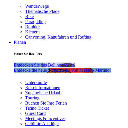
Wanderwege
Thematische Pfade
Bike
Paragliding
Boulder
Klettern
Canyoning, Kanufahren und Rafting
Planen
Planen Sie Ihre Reise
Entdecken Sie das BellinzonaCar!
Entdecke die neue Schatzsuche von Maestro Martino!
Unterkünfte
Reiseinformationen
Zugängliche Urlaub
Touring
Buchen Sie Ihre Ferien
Ticino Ticket
Guest Card
Meetings & incentives
Geführte Ausflüge