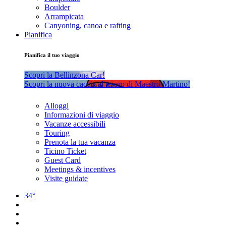
Boulder
Arrampicata
Canyoning, canoa e rafting
Pianifica
Pianifica il tuo viaggio
Scopri la Bellinzona Car!
Scopri la nuova caccia al tesoro di Maestro Martino!
Alloggi
Informazioni di viaggio
Vacanze accessibili
Touring
Prenota la tua vacanza
Ticino Ticket
Guest Card
Meetings & incentives
Visite guidate
34°