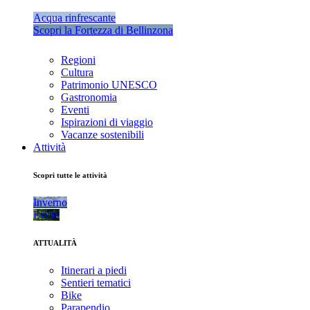
Acqua rinfrescante
Scopri la Fortezza di Bellinzona
Regioni
Cultura
Patrimonio UNESCO
Gastronomia
Eventi
Ispirazioni di viaggio
Vacanze sostenibili
Attività
Scopri tutte le attività
Inverno
Estate
ATTUALITÀ
Itinerari a piedi
Sentieri tematici
Bike
Parapendio