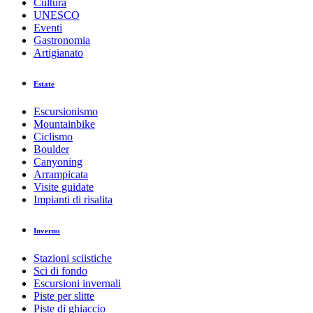
Cultura
UNESCO
Eventi
Gastronomia
Artigianato
Estate
Escursionismo
Mountainbike
Ciclismo
Boulder
Canyoning
Arrampicata
Visite guidate
Impianti di risalita
Inverno
Stazioni sciistiche
Sci di fondo
Escursioni invernali
Piste per slitte
Piste di ghiaccio