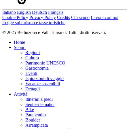
Italiano
English
Deutsch
Français
Cookie Policy
Privacy Policy
Credits
Chi siamo
Lavora con noi
Legge sul turismo e tasse turistiche
© 2025 Bellinzona e Valli Turismo. Tutti i diritti riservati.
Home
Scopri
Regioni
Cultura
Patrimonio UNESCO
Gastronomia
Eventi
Ispirazioni di viaggio
Vacanze sostenibili
Dettagli
Attività
Itinerari a piedi
Sentieri tematici
Bike
Parapendio
Boulder
Arrampicata