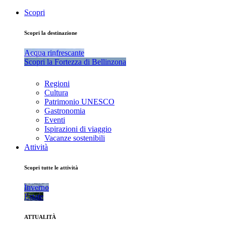
Scopri
Scopri la destinazione
Acqua rinfrescante
Scopri la Fortezza di Bellinzona
Regioni
Cultura
Patrimonio UNESCO
Gastronomia
Eventi
Ispirazioni di viaggio
Vacanze sostenibili
Attività
Scopri tutte le attività
Inverno
Estate
ATTUALITÀ