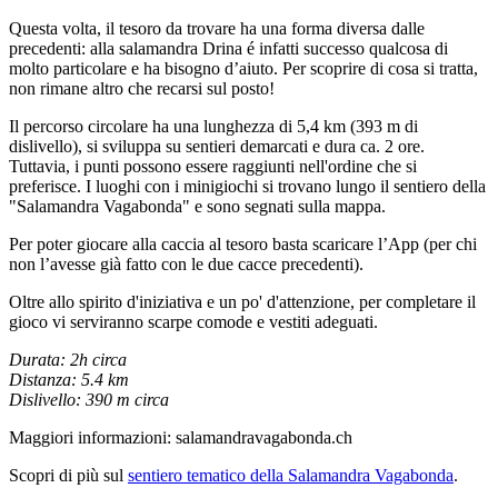
Questa volta, il tesoro da trovare ha una forma diversa dalle
precedenti: alla salamandra Drina é infatti successo qualcosa di
molto particolare e ha bisogno d’aiuto. Per scoprire di cosa si tratta,
non rimane altro che recarsi sul posto!
Il percorso circolare ha una lunghezza di 5,4 km (393 m di
dislivello), si sviluppa su sentieri demarcati e dura ca. 2 ore.
Tuttavia, i punti possono essere raggiunti nell'ordine che si
preferisce. I luoghi con i minigiochi si trovano lungo il sentiero della
"Salamandra Vagabonda" e sono segnati sulla mappa.
Per poter giocare alla caccia al tesoro basta scaricare l’App (per chi
non l’avesse già fatto con le due cacce precedenti).
Oltre allo spirito d'iniziativa e un po' d'attenzione, per completare il
gioco vi serviranno scarpe comode e vestiti adeguati.
Durata: 2h circa
Distanza: 5.4 km
Dislivello: 390 m circa
Maggiori informazioni: salamandravagabonda.ch
Scopri di più sul
sentiero tematico della Salamandra Vagabonda
.