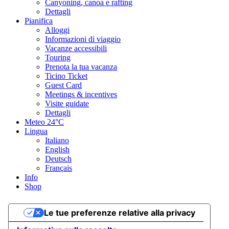
Canyoning, canoa e rafting
Dettagli
Pianifica
Alloggi
Informazioni di viaggio
Vacanze accessibili
Touring
Prenota la tua vacanza
Ticino Ticket
Guest Card
Meetings & incentives
Visite guidate
Dettagli
Meteo
24°C
Lingua
Italiano
English
Deutsch
Français
Info
Shop
Le tue preferenze relative alla privacy