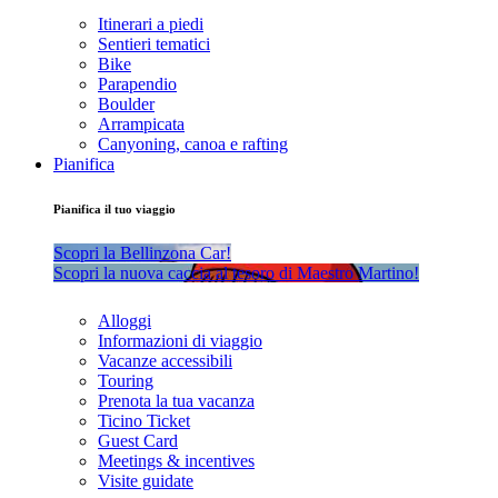
Itinerari a piedi
Sentieri tematici
Bike
Parapendio
Boulder
Arrampicata
Canyoning, canoa e rafting
Pianifica
Pianifica il tuo viaggio
Scopri la Bellinzona Car!
Scopri la nuova caccia al tesoro di Maestro Martino!
Alloggi
Informazioni di viaggio
Vacanze accessibili
Touring
Prenota la tua vacanza
Ticino Ticket
Guest Card
Meetings & incentives
Visite guidate