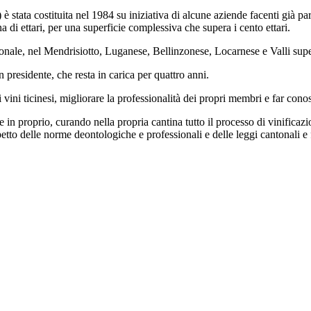
è stata costituita nel 1984 su iniziativa di alcune aziende facenti già 
 di ettari, per una superficie complessiva che supera i cento ettari.
tonale, nel Mendrisiotto, Luganese, Bellinzonese, Locarnese e Valli supe
 presidente, che resta in carica per quattro anni.
ini ticinesi, migliorare la professionalità dei propri membri e far conos
n proprio, curando nella propria cantina tutto il processo di vinificaz
tto delle norme deontologiche e professionali e delle leggi cantonali e f