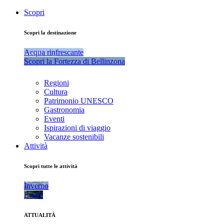
Scopri
Scopri la destinazione
Acqua rinfrescante
Scopri la Fortezza di Bellinzona
Regioni
Cultura
Patrimonio UNESCO
Gastronomia
Eventi
Ispirazioni di viaggio
Vacanze sostenibili
Attività
Scopri tutte le attività
Inverno
Estate
ATTUALITÀ