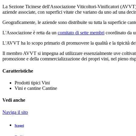
La Sezione Ticinese dell'Associazione Viticoltori-Vinificatori (AVVT) 
aziende associate, con superfici vitate che variano da uno ad una decina
Geograficamente, le aziende sono distribuite su tutta la superficie can
L'Associazione è retta da un
comitato di sette membri
coordinato da un
L'AVVT ha lo scopo primario di promuovere la qualità e la tipicità dei v
Il membro AVVT si impegna ad utilizzare essenzialmente uve coltivate i
promozione e della commercializzazione dei propri vini, nel pieno rispe
Caratteristiche
Prodotti tipici
Vini
Vini e cantine
Cantine
Vedi anche
Naviga il sito
Scopri