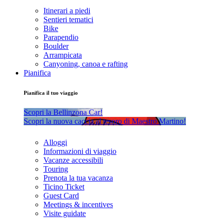
Itinerari a piedi
Sentieri tematici
Bike
Parapendio
Boulder
Arrampicata
Canyoning, canoa e rafting
Pianifica
Pianifica il tuo viaggio
Scopri la Bellinzona Car!
Scopri la nuova caccia al tesoro di Maestro Martino!
Alloggi
Informazioni di viaggio
Vacanze accessibili
Touring
Prenota la tua vacanza
Ticino Ticket
Guest Card
Meetings & incentives
Visite guidate