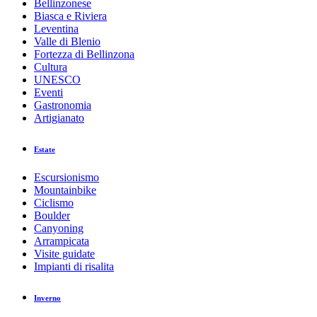
Bellinzonese
Biasca e Riviera
Leventina
Valle di Blenio
Fortezza di Bellinzona
Cultura
UNESCO
Eventi
Gastronomia
Artigianato
Estate
Escursionismo
Mountainbike
Ciclismo
Boulder
Canyoning
Arrampicata
Visite guidate
Impianti di risalita
Inverno