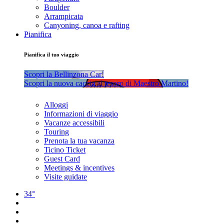
Boulder
Arrampicata
Canyoning, canoa e rafting
Pianifica
Pianifica il tuo viaggio
Scopri la Bellinzona Car!
Scopri la nuova caccia al tesoro di Maestro Martino!
Alloggi
Informazioni di viaggio
Vacanze accessibili
Touring
Prenota la tua vacanza
Ticino Ticket
Guest Card
Meetings & incentives
Visite guidate
34°