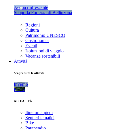
Acqua rinfrescante
Scopri la Fortezza di Bellinzona
Regioni
Cultura
Patrimonio UNESCO
Gastronomia
Eventi
Ispirazioni di viaggio
Vacanze sostenibili
Attività
Scopri tutte le attività
Inverno
Estate
ATTUALITÀ
Itinerari a piedi
Sentieri tematici
Bike
Parapendio