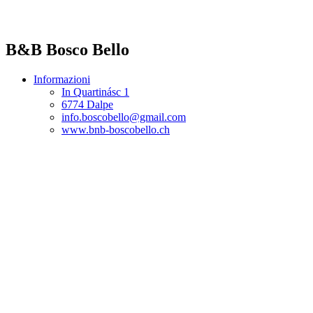
B&B Bosco Bello
Informazioni
In Quartinásc 1
6774 Dalpe
info.boscobello@gmail.com
www.bnb-boscobello.ch