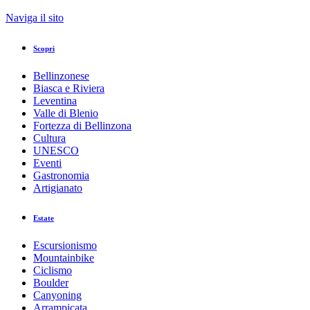
Naviga il sito
Scopri
Bellinzonese
Biasca e Riviera
Leventina
Valle di Blenio
Fortezza di Bellinzona
Cultura
UNESCO
Eventi
Gastronomia
Artigianato
Estate
Escursionismo
Mountainbike
Ciclismo
Boulder
Canyoning
Arrampicata