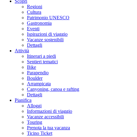
Scopri
Regioni
Cultura
Patrimonio UNESCO
Gastronomia
Eventi
Ispirazioni di viaggio
Vacanze sostenibili
Dettagli
Attività
Itinerari a piedi
Sentieri tematici
Bike
Parapendio
Boulder
Arrampicata
Canyoning, canoa e rafting
Dettagli
Pianifica
Alloggi
Informazioni di viaggio
Vacanze accessibili
Touring
Prenota la tua vacanza
Ticino Ticket