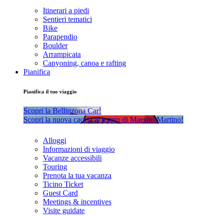
Itinerari a piedi
Sentieri tematici
Bike
Parapendio
Boulder
Arrampicata
Canyoning, canoa e rafting
Pianifica
Pianifica il tuo viaggio
Scopri la Bellinzona Car!
Scopri la nuova caccia al tesoro di Maestro Martino!
Alloggi
Informazioni di viaggio
Vacanze accessibili
Touring
Prenota la tua vacanza
Ticino Ticket
Guest Card
Meetings & incentives
Visite guidate