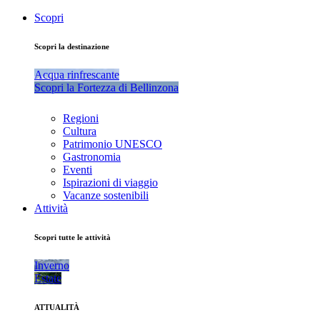
Scopri
Scopri la destinazione
Acqua rinfrescante
Scopri la Fortezza di Bellinzona
Regioni
Cultura
Patrimonio UNESCO
Gastronomia
Eventi
Ispirazioni di viaggio
Vacanze sostenibili
Attività
Scopri tutte le attività
Inverno
Estate
ATTUALITÀ