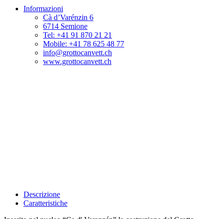
Informazioni
Cà d’Varénzin 6
6714 Semione
Tel: +41 91 870 21 21
Mobile: +41 78 625 48 77
info@grottocanvett.ch
www.grottocanvett.ch
Descrizione
Caratteristiche