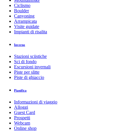
Mountainbike
Ciclismo
Boulder
Canyoning
Arrampicata
Visite guidate
Impianti di risalita
Inverno
Stazioni sciistiche
Sci di fondo
Escursioni invernali
Piste per slitte
Piste di ghiaccio
Pianifica
Informazioni di viaggio
Alloggi
Guest Card
Prospetti
Webcam
Online shop