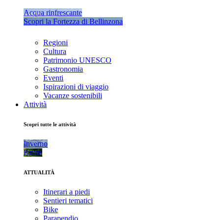
Acqua rinfrescante
Scopri la Fortezza di Bellinzona
Regioni
Cultura
Patrimonio UNESCO
Gastronomia
Eventi
Ispirazioni di viaggio
Vacanze sostenibili
Attività
Scopri tutte le attività
Inverno
Estate
ATTUALITÀ
Itinerari a piedi
Sentieri tematici
Bike
Parapendio