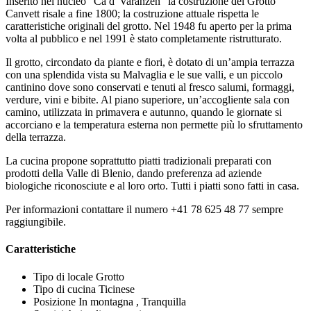
Inserito nel nucleo “Ca d' Varanzén” la costruzione del Grotto
Canvett risale a fine 1800; la costruzione attuale rispetta le
caratteristiche originali del grotto. Nel 1948 fu aperto per la prima
volta al pubblico e nel 1991 è stato completamente ristrutturato.
Il grotto, circondato da piante e fiori, è dotato di un’ampia terrazza
con una splendida vista su Malvaglia e le sue valli, e un piccolo
cantinino dove sono conservati e tenuti al fresco salumi, formaggi,
verdure, vini e bibite. Al piano superiore, un’accogliente sala con
camino, utilizzata in primavera e autunno, quando le giornate si
accorciano e la temperatura esterna non permette più lo sfruttamento
della terrazza.
La cucina propone soprattutto piatti tradizionali preparati con
prodotti della Valle di Blenio, dando preferenza ad aziende
biologiche riconosciute e al loro orto. Tutti i piatti sono fatti in casa.
Per informazioni contattare il numero +41 78 625 48 77 sempre
raggiungibile.
Caratteristiche
Tipo di locale
Grotto
Tipo di cucina
Ticinese
Posizione
In montagna , Tranquilla