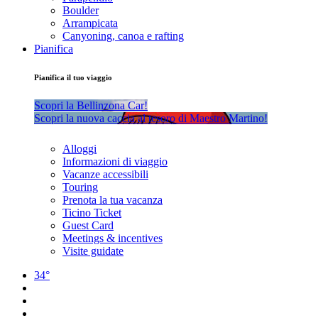
Boulder
Arrampicata
Canyoning, canoa e rafting
Pianifica
Pianifica il tuo viaggio
Scopri la Bellinzona Car!
Scopri la nuova caccia al tesoro di Maestro Martino!
Alloggi
Informazioni di viaggio
Vacanze accessibili
Touring
Prenota la tua vacanza
Ticino Ticket
Guest Card
Meetings & incentives
Visite guidate
34°