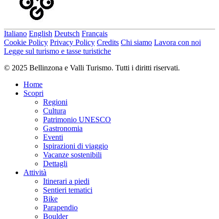
Seguite il logo per le mountain bike raffigurato sui cartelli rossi:
Bovarina Bike n. 388
Italiano
English
Deutsch
Français
Cookie Policy
Privacy Policy
Credits
Chi siamo
Lavora con noi
Autore
Legge sul turismo e tasse turistiche
Bellinzonese e Alto Ticino Turismo
© 2025 Bellinzona e Valli Turismo. Tutti i diritti riservati.
Responsabile del contenuto
Bellinzona e Valli Turismo
Partner verificato
Home
Scopri
Difficoltà
Regioni
S2
difficile
Cultura
Difficoltà totale
Patrimonio UNESCO
difficile
Gastronomia
Eventi
Derivante dal livello di difficoltà tecnica e di preparazione fisica
Ispirazioni di viaggio
richiesti.
Vacanze sostenibili
Dettagli
Emozione
Attività
Paesaggio
Itinerari a piedi
Punto più alto
Sentieri tematici
1.979 m
Bike
Punto più basso
Parapendio
1.204 m
Boulder