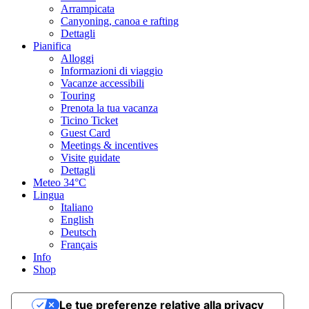
Periodo consigliato
Arrampicata
gen
Canyoning, canoa e rafting
feb
Dettagli
mar
Pianifica
apr
Alloggi
mag
Informazioni di viaggio
giu
Vacanze accessibili
lug
Touring
ago
Prenota la tua vacanza
set
Ticino Ticket
ott
Guest Card
nov
Meetings & incentives
dic
Visite guidate
Dettagli
Tipo di strada
Meteo
34°C
Lingua
Italiano
Asfalto 38,87%
Sentiero naturalistico 29,03%
Sentiero 29,17%
Strada
English
2,91%
Deutsch
Asfalto
Français
6,6 km
Info
Sentiero naturalistico
Shop
4,9 km
Sentiero
5 km
Le tue preferenze relative alla privacy