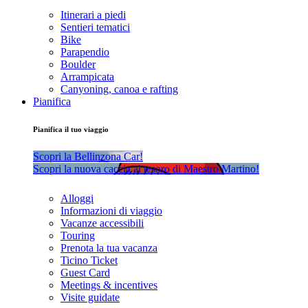
Itinerari a piedi
Sentieri tematici
Bike
Parapendio
Boulder
Arrampicata
Canyoning, canoa e rafting
Pianifica
Pianifica il tuo viaggio
Scopri la Bellinzona Car!
Scopri la nuova caccia al tesoro di Maestro Martino!
Alloggi
Informazioni di viaggio
Vacanze accessibili
Touring
Prenota la tua vacanza
Ticino Ticket
Guest Card
Meetings & incentives
Visite guidate