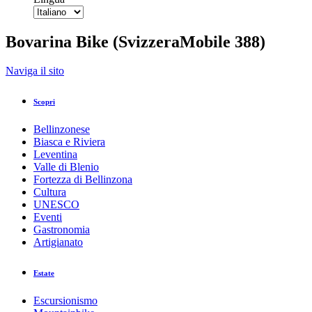
Bovarina Bike (SvizzeraMobile 388)
Indietro
Naviga il sito
Stampa/PDF
GPX
KML
FIT
Fitness
Scopri
Top
Percorso consigliato
Mountain bike · Bellinzona e Valli
Bellinzonese
Bovarina Bike (SvizzeraMobile 388)
Biasca e Riviera
Leventina
Valle di Blenio
Responsabile del contenuto
Fortezza di Bellinzona
Bellinzona e Valli Turismo
Partner verificato
Cultura
UNESCO
Eventi
Bovarina Bike
Gastronomia
Foto: Redesign, Bellinzona e Valli Turismo
Artigianato
Estate
Escursionismo
Sintesi