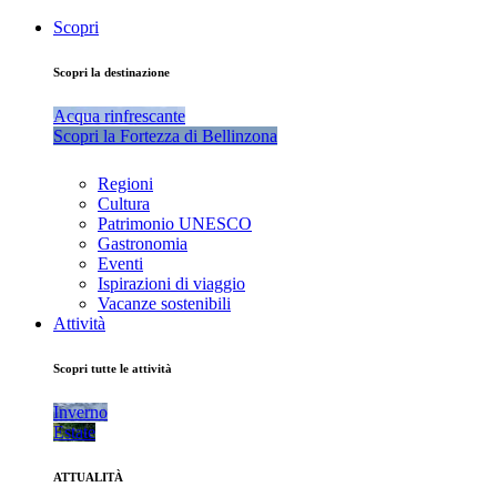
Scopri
Scopri la destinazione
Acqua rinfrescante
Scopri la Fortezza di Bellinzona
Regioni
Cultura
Patrimonio UNESCO
Gastronomia
Eventi
Ispirazioni di viaggio
Vacanze sostenibili
Attività
Scopri tutte le attività
Inverno
Estate
ATTUALITÀ