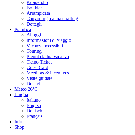
Parapendio
Boulder
Arrampicata
Canyoning, canoa e rafting
Dettagli
Pianifica
Alloggi
Informazioni di viaggio
Vacanze accessibili
Touring
Prenota la tua vacanza
Ticino Ticket
Guest Card
Meetings & incentives
Visite guidate
Dettagli
Meteo
26°C
Lingua
Italiano
English
Deutsch
Français
Info
Shop