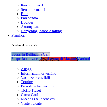
Itinerari a piedi
Sentieri tematici
Bike
Parapendio
Boulder
Arrampicata
Canyoning, canoa e rafting
Pianifica
Pianifica il tuo viaggio
Scopri la Bellinzona Car!
Scopri la nuova caccia al tesoro di Maestro Martino!
Alloggi
Informazioni di viaggio
Vacanze accessibili
Touring
Prenota la tua vacanza
Ticino Ticket
Guest Card
Meetings & incentives
Visite guidate