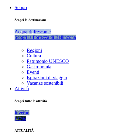
Scopri
Scopri la destinazione
Acqua rinfrescante
Scopri la Fortezza di Bellinzona
Regioni
Cultura
Patrimonio UNESCO
Gastronomia
Eventi
Ispirazioni di viaggio
Vacanze sostenibili
Attività
Scopri tutte le attività
Inverno
Estate
ATTUALITÀ