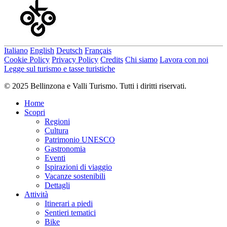
Italiano
English
Deutsch
Français
Cookie Policy
Privacy Policy
Credits
Chi siamo
Lavora con noi
Legge sul turismo e tasse turistiche
© 2025 Bellinzona e Valli Turismo. Tutti i diritti riservati.
Home
Scopri
Regioni
Cultura
Patrimonio UNESCO
Gastronomia
Eventi
Ispirazioni di viaggio
Vacanze sostenibili
Dettagli
Attività
Itinerari a piedi
Sentieri tematici
Bike