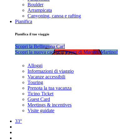
Boulder
Arrampicata
Canyoning, canoa e rafting
Pianifica
Pianifica il tuo viaggio
Scopri la Bellinzona Car!
Scopri la nuova caccia al tesoro di Maestro Martino!
Alloggi
Informazioni di viaggio
Vacanze accessibili
Touring
Prenota la tua vacanza
Ticino Ticket
Guest Card
Meetings & incentives
Visite guidate
33°