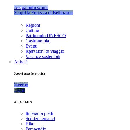
Acqua rinfrescante
Scopri la Fortezza di Bellinzona
Regioni
Cultura
Patrimonio UNESCO
Gastronomia
Eventi
Ispirazioni di viaggio
Vacanze sostenibili
Attività
Scopri tutte le attività
Inverno
Estate
ATTUALITÀ
Itinerari a piedi
Sentieri tematici
Bike
Parapendio