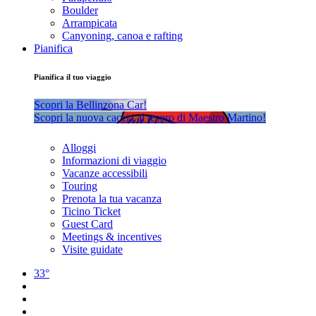
Boulder
Arrampicata
Canyoning, canoa e rafting
Pianifica
Pianifica il tuo viaggio
Scopri la Bellinzona Car!
Scopri la nuova caccia al tesoro di Maestro Martino!
Alloggi
Informazioni di viaggio
Vacanze accessibili
Touring
Prenota la tua vacanza
Ticino Ticket
Guest Card
Meetings & incentives
Visite guidate
33°