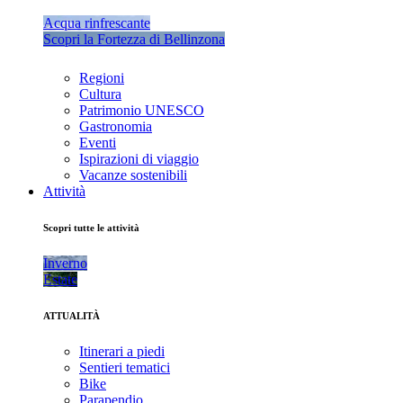
Acqua rinfrescante
Scopri la Fortezza di Bellinzona
Regioni
Cultura
Patrimonio UNESCO
Gastronomia
Eventi
Ispirazioni di viaggio
Vacanze sostenibili
Attività
Scopri tutte le attività
Inverno
Estate
ATTUALITÀ
Itinerari a piedi
Sentieri tematici
Bike
Parapendio