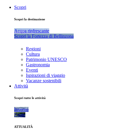
Scopri
Scopri la destinazione
Acqua rinfrescante
Scopri la Fortezza di Bellinzona
Regioni
Cultura
Patrimonio UNESCO
Gastronomia
Eventi
Ispirazioni di viaggio
Vacanze sostenibili
Attività
Scopri tutte le attività
Inverno
Estate
ATTUALITÀ