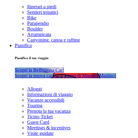
Itinerari a piedi
Sentieri tematici
Bike
Parapendio
Boulder
Arrampicata
Canyoning, canoa e rafting
Pianifica
Pianifica il tuo viaggio
Scopri la Bellinzona Car!
Scopri la nuova caccia al tesoro di Maestro Martino!
Alloggi
Informazioni di viaggio
Vacanze accessibili
Touring
Prenota la tua vacanza
Ticino Ticket
Guest Card
Meetings & incentives
Visite guidate