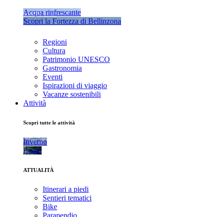
Acqua rinfrescante
Scopri la Fortezza di Bellinzona
Regioni
Cultura
Patrimonio UNESCO
Gastronomia
Eventi
Ispirazioni di viaggio
Vacanze sostenibili
Attività
Scopri tutte le attività
Inverno
Estate
ATTUALITÀ
Itinerari a piedi
Sentieri tematici
Bike
Parapendio