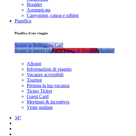
Boulder
Arrampicata
Canyoning, canoa e rafting
Pianifica
Pianifica il tuo viaggio
Scopri la Bellinzona Car!
Scopri la nuova caccia al tesoro di Maestro Martino!
Alloggi
Informazioni di viaggio
Vacanze accessibili
Touring
Prenota la tua vacanza
Ticino Ticket
Guest Card
Meetings & incentives
Visite guidate
34°