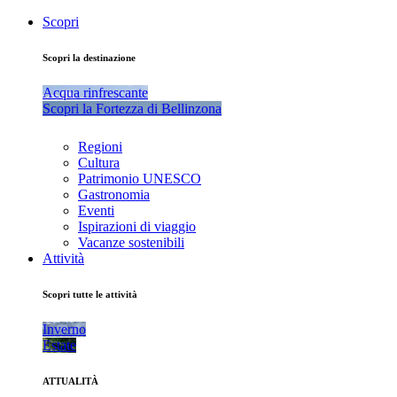
Scopri
Scopri la destinazione
Acqua rinfrescante
Scopri la Fortezza di Bellinzona
Regioni
Cultura
Patrimonio UNESCO
Gastronomia
Eventi
Ispirazioni di viaggio
Vacanze sostenibili
Attività
Scopri tutte le attività
Inverno
Estate
ATTUALITÀ