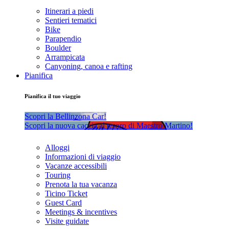
Itinerari a piedi
Sentieri tematici
Bike
Parapendio
Boulder
Arrampicata
Canyoning, canoa e rafting
Pianifica
Pianifica il tuo viaggio
Scopri la Bellinzona Car!
Scopri la nuova caccia al tesoro di Maestro Martino!
Alloggi
Informazioni di viaggio
Vacanze accessibili
Touring
Prenota la tua vacanza
Ticino Ticket
Guest Card
Meetings & incentives
Visite guidate