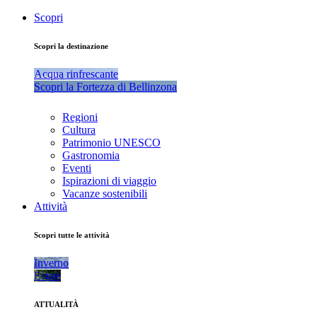
Scopri
Scopri la destinazione
Acqua rinfrescante
Scopri la Fortezza di Bellinzona
Regioni
Cultura
Patrimonio UNESCO
Gastronomia
Eventi
Ispirazioni di viaggio
Vacanze sostenibili
Attività
Scopri tutte le attività
Inverno
Estate
ATTUALITÀ