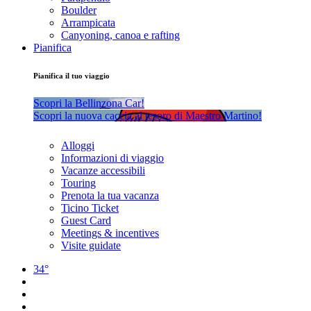
Boulder
Arrampicata
Canyoning, canoa e rafting
Pianifica
Pianifica il tuo viaggio
Scopri la Bellinzona Car!
Scopri la nuova caccia al tesoro di Maestro Martino!
Alloggi
Informazioni di viaggio
Vacanze accessibili
Touring
Prenota la tua vacanza
Ticino Ticket
Guest Card
Meetings & incentives
Visite guidate
34°