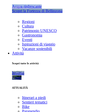
Acqua rinfrescante
Scopri la Fortezza di Bellinzona
Regioni
Cultura
Patrimonio UNESCO
Gastronomia
Eventi
Ispirazioni di viaggio
Vacanze sostenibili
Attività
Scopri tutte le attività
Inverno
Estate
ATTUALITÀ
Itinerari a piedi
Sentieri tematici
Bike
Parapendio