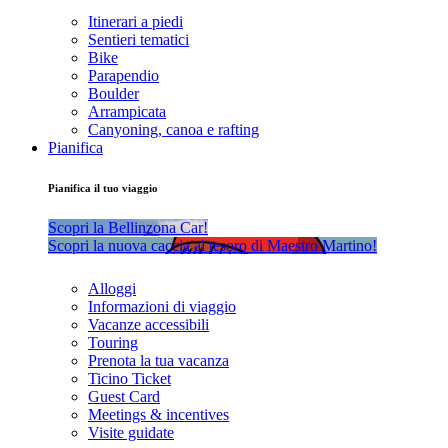
Itinerari a piedi
Sentieri tematici
Bike
Parapendio
Boulder
Arrampicata
Canyoning, canoa e rafting
Pianifica
Pianifica il tuo viaggio
Scopri la Bellinzona Car!
Scopri la nuova caccia al tesoro di Maestro Martino!
Alloggi
Informazioni di viaggio
Vacanze accessibili
Touring
Prenota la tua vacanza
Ticino Ticket
Guest Card
Meetings & incentives
Visite guidate