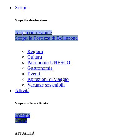
Scopri
Scopri la destinazione
Acqua rinfrescante
Scopri la Fortezza di Bellinzona
Regioni
Cultura
Patrimonio UNESCO
Gastronomia
Eventi
Ispirazioni di viaggio
Vacanze sostenibili
Attività
Scopri tutte le attività
Inverno
Estate
ATTUALITÀ