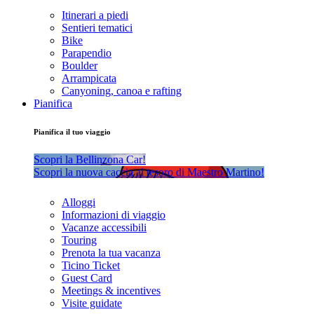
Itinerari a piedi
Sentieri tematici
Bike
Parapendio
Boulder
Arrampicata
Canyoning, canoa e rafting
Pianifica
Pianifica il tuo viaggio
Scopri la Bellinzona Car!
Scopri la nuova caccia al tesoro di Maestro Martino!
Alloggi
Informazioni di viaggio
Vacanze accessibili
Touring
Prenota la tua vacanza
Ticino Ticket
Guest Card
Meetings & incentives
Visite guidate