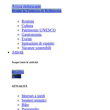
Acqua rinfrescante
Scopri la Fortezza di Bellinzona
Regioni
Cultura
Patrimonio UNESCO
Gastronomia
Eventi
Ispirazioni di viaggio
Vacanze sostenibili
Attività
Scopri tutte le attività
Inverno
Estate
ATTUALITÀ
Itinerari a piedi
Sentieri tematici
Bike
Parapendio