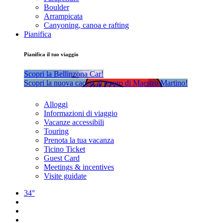
Boulder
Arrampicata
Canyoning, canoa e rafting
Pianifica
Pianifica il tuo viaggio
Scopri la Bellinzona Car!
Scopri la nuova caccia al tesoro di Maestro Martino!
Alloggi
Informazioni di viaggio
Vacanze accessibili
Touring
Prenota la tua vacanza
Ticino Ticket
Guest Card
Meetings & incentives
Visite guidate
34°