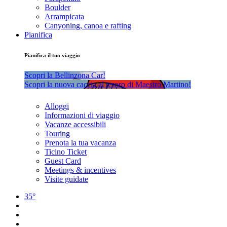
Boulder
Arrampicata
Canyoning, canoa e rafting
Pianifica
Pianifica il tuo viaggio
Scopri la Bellinzona Car!
Scopri la nuova caccia al tesoro di Maestro Martino!
Alloggi
Informazioni di viaggio
Vacanze accessibili
Touring
Prenota la tua vacanza
Ticino Ticket
Guest Card
Meetings & incentives
Visite guidate
35°