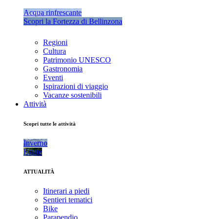
Acqua rinfrescante
Scopri la Fortezza di Bellinzona
Regioni
Cultura
Patrimonio UNESCO
Gastronomia
Eventi
Ispirazioni di viaggio
Vacanze sostenibili
Attività
Scopri tutte le attività
Inverno
Estate
ATTUALITÀ
Itinerari a piedi
Sentieri tematici
Bike
Parapendio