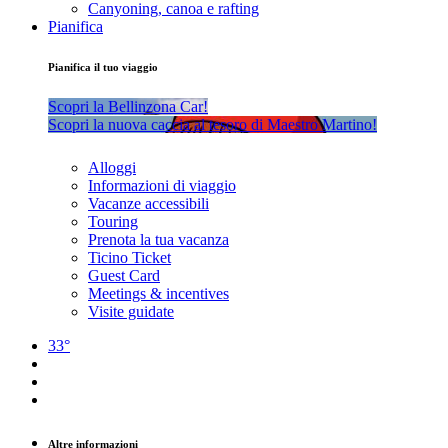
Canyoning, canoa e rafting
Pianifica
Pianifica il tuo viaggio
Scopri la Bellinzona Car!
Scopri la nuova caccia al tesoro di Maestro Martino!
Alloggi
Informazioni di viaggio
Vacanze accessibili
Touring
Prenota la tua vacanza
Ticino Ticket
Guest Card
Meetings & incentives
Visite guidate
33°
Altre informazioni