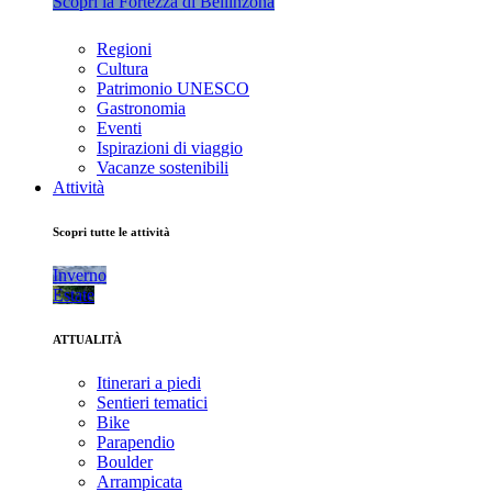
Scopri la Fortezza di Bellinzona
Regioni
Cultura
Patrimonio UNESCO
Gastronomia
Eventi
Ispirazioni di viaggio
Vacanze sostenibili
Attività
Scopri tutte le attività
Inverno
Estate
ATTUALITÀ
Itinerari a piedi
Sentieri tematici
Bike
Parapendio
Boulder
Arrampicata