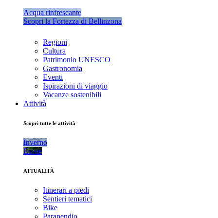
Acqua rinfrescante
Scopri la Fortezza di Bellinzona
Regioni
Cultura
Patrimonio UNESCO
Gastronomia
Eventi
Ispirazioni di viaggio
Vacanze sostenibili
Attività
Scopri tutte le attività
Inverno
Estate
ATTUALITÀ
Itinerari a piedi
Sentieri tematici
Bike
Parapendio