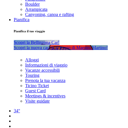
Boulder
Arrampicata
Canyoning, canoa e rafting
Pianifica
Pianifica il tuo viaggio
Scopri la Bellinzona Car!
Scopri la nuova caccia al tesoro di Maestro Martino!
Alloggi
Informazioni di viaggio
Vacanze accessibili
Touring
Prenota la tua vacanza
Ticino Ticket
Guest Card
Meetings & incentives
Visite guidate
34°