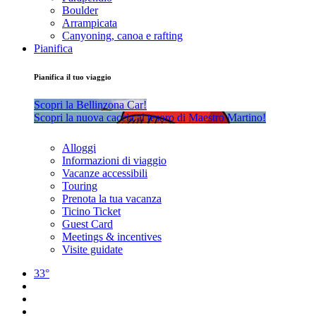
Boulder
Arrampicata
Canyoning, canoa e rafting
Pianifica
Pianifica il tuo viaggio
Scopri la Bellinzona Car!
Scopri la nuova caccia al tesoro di Maestro Martino!
Alloggi
Informazioni di viaggio
Vacanze accessibili
Touring
Prenota la tua vacanza
Ticino Ticket
Guest Card
Meetings & incentives
Visite guidate
33°