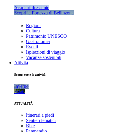
Acqua rinfrescante
Scopri la Fortezza di Bellinzona
Regioni
Cultura
Patrimonio UNESCO
Gastronomia
Eventi
Ispirazioni di viaggio
Vacanze sostenibili
Attività
Scopri tutte le attività
Inverno
Estate
ATTUALITÀ
Itinerari a piedi
Sentieri tematici
Bike
Parapendio