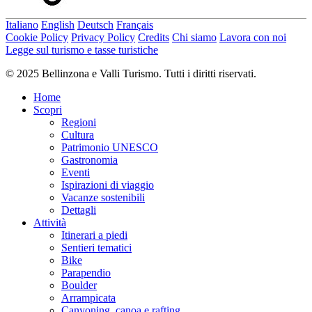
Italiano
English
Deutsch
Français
Cookie Policy
Privacy Policy
Credits
Chi siamo
Lavora con noi
Legge sul turismo e tasse turistiche
© 2025 Bellinzona e Valli Turismo. Tutti i diritti riservati.
Home
Scopri
Regioni
Cultura
Patrimonio UNESCO
Gastronomia
Eventi
Ispirazioni di viaggio
Vacanze sostenibili
Dettagli
Attività
Itinerari a piedi
Sentieri tematici
Bike
Parapendio
Boulder
Arrampicata
Canyoning, canoa e rafting