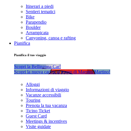
Itinerari a piedi
Sentieri tematici
Bike
Parapendio
Boulder
Arrampicata
Canyoning, canoa e rafting
Pianifica
Pianifica il tuo viaggio
Scopri la Bellinzona Car!
Scopri la nuova caccia al tesoro di Maestro Martino!
Alloggi
Informazioni di viaggio
Vacanze accessibili
Touring
Prenota la tua vacanza
Ticino Ticket
Guest Card
Meetings & incentives
Visite guidate