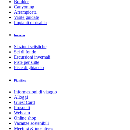
Boulder
Canyoning
Arrampicata
Visite guidate
Impianti di risalita
Inverno
Stazioni sciistiche
Sci di fondo
Escursioni invernali
Piste per slitte
Piste di ghiaccio
Pianifica
Informazioni di viaggio
Alloggi
Guest Card
Prospetti
Webcam
Online shop
Vacanze sostenibili
Meeting & incentives