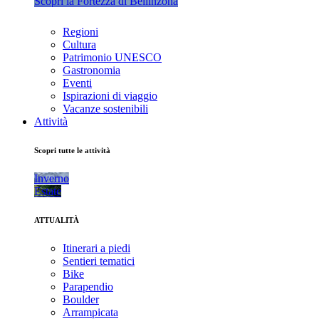
Scopri la Fortezza di Bellinzona
Regioni
Cultura
Patrimonio UNESCO
Gastronomia
Eventi
Ispirazioni di viaggio
Vacanze sostenibili
Attività
Scopri tutte le attività
Inverno
Estate
ATTUALITÀ
Itinerari a piedi
Sentieri tematici
Bike
Parapendio
Boulder
Arrampicata