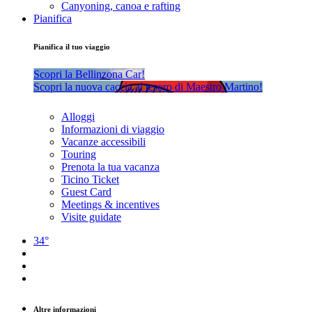
Canyoning, canoa e rafting
Pianifica
Pianifica il tuo viaggio
Scopri la Bellinzona Car!
Scopri la nuova caccia al tesoro di Maestro Martino!
Alloggi
Informazioni di viaggio
Vacanze accessibili
Touring
Prenota la tua vacanza
Ticino Ticket
Guest Card
Meetings & incentives
Visite guidate
34°
Altre informazioni