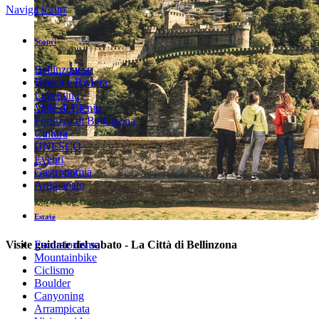
Naviga il sito
Scopri
Bellinzonese
Biasca e Riviera
Leventina
Valle di Blenio
Fortezza di Bellinzona
Cultura
UNESCO
Eventi
Gastronomia
Artigianato
Estate
Visite guidate del sabato - La Città di Bellinzona
Escursionismo
Mountainbike
Ciclismo
Boulder
Canyoning
Arrampicata