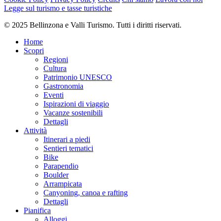
Legge sul turismo e tasse turistiche
© 2025 Bellinzona e Valli Turismo. Tutti i diritti riservati.
Home
Scopri
Regioni
Cultura
Patrimonio UNESCO
Gastronomia
Eventi
Ispirazioni di viaggio
Vacanze sostenibili
Dettagli
Attività
Itinerari a piedi
Sentieri tematici
Bike
Parapendio
Boulder
Arrampicata
Canyoning, canoa e rafting
Dettagli
Pianifica
Alloggi