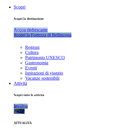
Scopri
Scopri la destinazione
Acqua rinfrescante
Scopri la Fortezza di Bellinzona
Regioni
Cultura
Patrimonio UNESCO
Gastronomia
Eventi
Ispirazioni di viaggio
Vacanze sostenibili
Attività
Scopri tutte le attività
Inverno
Estate
ATTUALITÀ