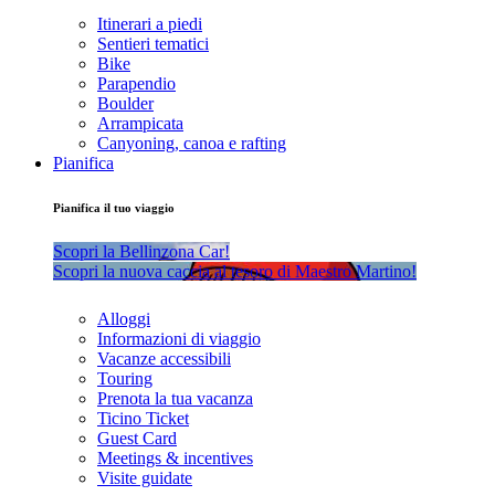
Itinerari a piedi
Sentieri tematici
Bike
Parapendio
Boulder
Arrampicata
Canyoning, canoa e rafting
Pianifica
Pianifica il tuo viaggio
Scopri la Bellinzona Car!
Scopri la nuova caccia al tesoro di Maestro Martino!
Alloggi
Informazioni di viaggio
Vacanze accessibili
Touring
Prenota la tua vacanza
Ticino Ticket
Guest Card
Meetings & incentives
Visite guidate