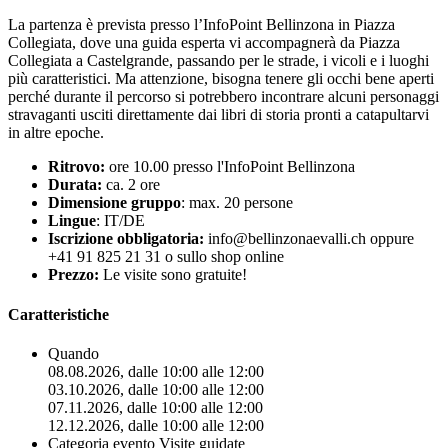
La partenza è prevista presso l’InfoPoint Bellinzona in Piazza
Collegiata, dove una guida esperta vi accompagnerà da Piazza
Collegiata a Castelgrande, passando per le strade, i vicoli e i luoghi
più caratteristici. Ma attenzione, bisogna tenere gli occhi bene aperti
perché durante il percorso si potrebbero incontrare alcuni personaggi
stravaganti usciti direttamente dai libri di storia pronti a catapultarvi
in altre epoche.
Ritrovo:
ore 10.00 presso l'InfoPoint Bellinzona
Durata:
ca. 2 ore
Dimensione gruppo
: max. 20 persone
Lingue
: IT/DE
Iscrizione obbligatoria:
info@bellinzonaevalli.ch oppure
+41 91 825 21 31 o sullo shop online
Prezzo:
Le visite sono gratuite!
Caratteristiche
Quando
08.08.2026, dalle 10:00 alle 12:00
03.10.2026, dalle 10:00 alle 12:00
07.11.2026, dalle 10:00 alle 12:00
12.12.2026, dalle 10:00 alle 12:00
Categoria evento
Visite guidate