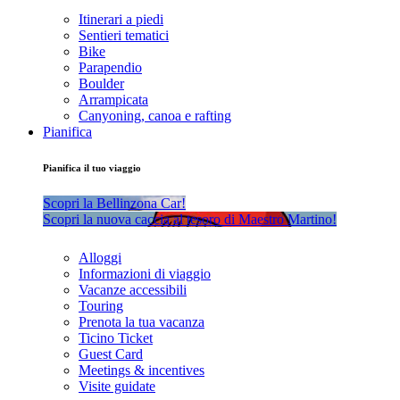
Itinerari a piedi
Sentieri tematici
Bike
Parapendio
Boulder
Arrampicata
Canyoning, canoa e rafting
Pianifica
Pianifica il tuo viaggio
Scopri la Bellinzona Car!
Scopri la nuova caccia al tesoro di Maestro Martino!
Alloggi
Informazioni di viaggio
Vacanze accessibili
Touring
Prenota la tua vacanza
Ticino Ticket
Guest Card
Meetings & incentives
Visite guidate