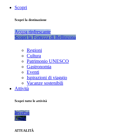
Scopri
Scopri la destinazione
Acqua rinfrescante
Scopri la Fortezza di Bellinzona
Regioni
Cultura
Patrimonio UNESCO
Gastronomia
Eventi
Ispirazioni di viaggio
Vacanze sostenibili
Attività
Scopri tutte le attività
Inverno
Estate
ATTUALITÀ