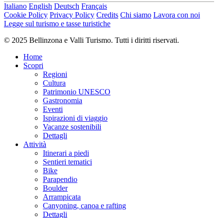
Italiano
English
Deutsch
Français
Cookie Policy
Privacy Policy
Credits
Chi siamo
Lavora con noi
Legge sul turismo e tasse turistiche
© 2025 Bellinzona e Valli Turismo. Tutti i diritti riservati.
Home
Scopri
Regioni
Cultura
Patrimonio UNESCO
Gastronomia
Eventi
Ispirazioni di viaggio
Vacanze sostenibili
Dettagli
Attività
Itinerari a piedi
Sentieri tematici
Bike
Parapendio
Boulder
Arrampicata
Canyoning, canoa e rafting
Dettagli