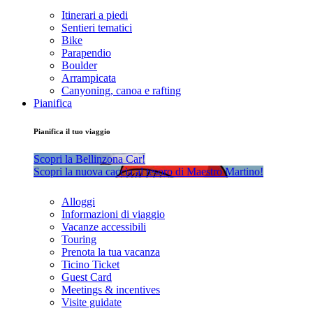
Itinerari a piedi
Sentieri tematici
Bike
Parapendio
Boulder
Arrampicata
Canyoning, canoa e rafting
Pianifica
Pianifica il tuo viaggio
Scopri la Bellinzona Car!
Scopri la nuova caccia al tesoro di Maestro Martino!
Alloggi
Informazioni di viaggio
Vacanze accessibili
Touring
Prenota la tua vacanza
Ticino Ticket
Guest Card
Meetings & incentives
Visite guidate