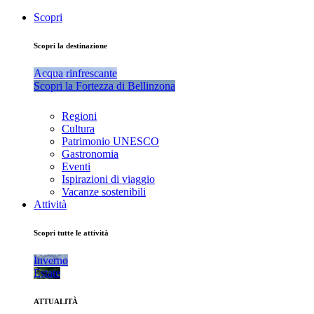
Scopri
Scopri la destinazione
Acqua rinfrescante
Scopri la Fortezza di Bellinzona
Regioni
Cultura
Patrimonio UNESCO
Gastronomia
Eventi
Ispirazioni di viaggio
Vacanze sostenibili
Attività
Scopri tutte le attività
Inverno
Estate
ATTUALITÀ