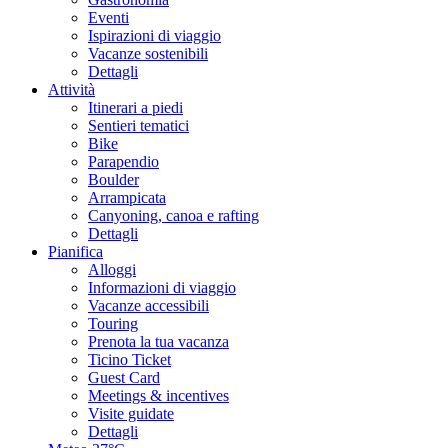
Eventi
Ispirazioni di viaggio
Vacanze sostenibili
Dettagli
Attività
Itinerari a piedi
Sentieri tematici
Bike
Parapendio
Boulder
Arrampicata
Canyoning, canoa e rafting
Dettagli
Pianifica
Alloggi
Informazioni di viaggio
Vacanze accessibili
Touring
Prenota la tua vacanza
Ticino Ticket
Guest Card
Meetings & incentives
Visite guidate
Dettagli