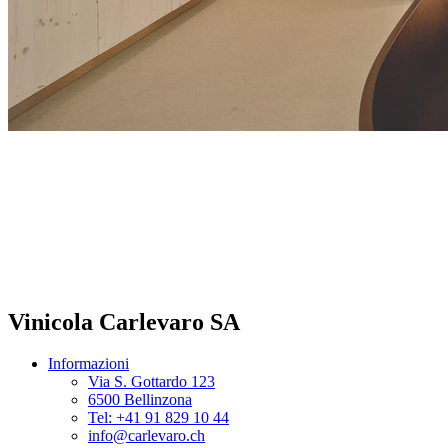
Vinicola Carlevaro SA
Informazioni
Via S. Gottardo 123
6500 Bellinzona
Tel: +41 91 829 10 44
info@carlevaro.ch