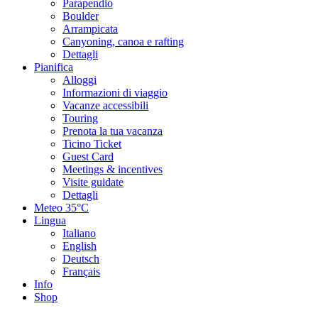
Parapendio
Boulder
Arrampicata
Canyoning, canoa e rafting
Dettagli
Pianifica
Alloggi
Informazioni di viaggio
Vacanze accessibili
Touring
Prenota la tua vacanza
Ticino Ticket
Guest Card
Meetings & incentives
Visite guidate
Dettagli
Meteo
35°C
Lingua
Italiano
English
Deutsch
Français
Info
Shop