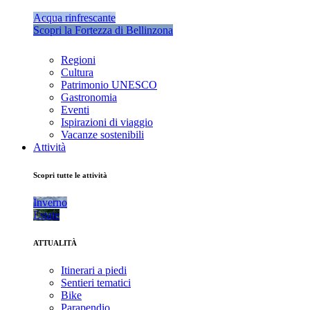
Acqua rinfrescante
Scopri la Fortezza di Bellinzona
Regioni
Cultura
Patrimonio UNESCO
Gastronomia
Eventi
Ispirazioni di viaggio
Vacanze sostenibili
Attività
Scopri tutte le attività
Inverno
Estate
ATTUALITÀ
Itinerari a piedi
Sentieri tematici
Bike
Parapendio