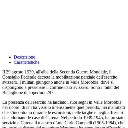
Descrizione
Caratteristiche
Il 29 agosto 1939, all'alba della Seconda Guerra Mondiale, il
Consiglio Federale decreta la mobilitazione parziale dell'esercito
svizzero. I militari giungono anche in Valle Morobbia, dove si
dispongono a presidiare il confine italo-svizzero. Sono i militi del
Battaglione di copertura 297.
La presenza dell'esercito ha lasciato i suoi segni in Valle Morobbia:
nei ricordi di chi ha vissuto intensamente quel periodo, nei manufatti
che s’incontrano durante le escursioni, nelle targhe e negli affreschi
che adornano le case di Carena. Nel periodo 1939-1945, ha prestato
servizio a Carena il maestro d’arte Carlo Campelli (1905-1984), che
su incarico diretto del maggiore Martinoni ha eseguito tre affreschi e