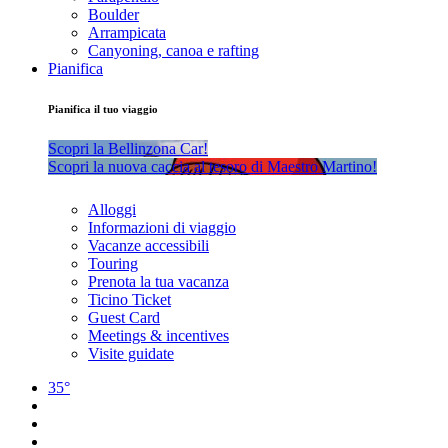
Boulder
Arrampicata
Canyoning, canoa e rafting
Pianifica
Pianifica il tuo viaggio
Scopri la Bellinzona Car!
Scopri la nuova caccia al tesoro di Maestro Martino!
Alloggi
Informazioni di viaggio
Vacanze accessibili
Touring
Prenota la tua vacanza
Ticino Ticket
Guest Card
Meetings & incentives
Visite guidate
35°