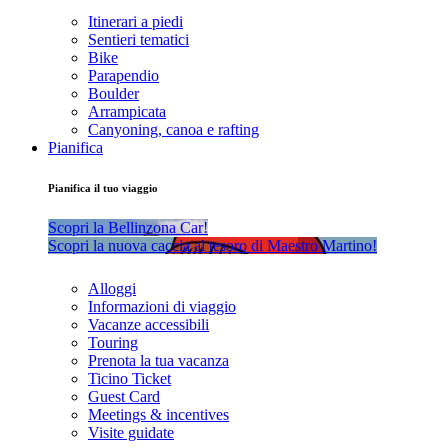
Itinerari a piedi
Sentieri tematici
Bike
Parapendio
Boulder
Arrampicata
Canyoning, canoa e rafting
Pianifica
Pianifica il tuo viaggio
Scopri la Bellinzona Car!
Scopri la nuova caccia al tesoro di Maestro Martino!
Alloggi
Informazioni di viaggio
Vacanze accessibili
Touring
Prenota la tua vacanza
Ticino Ticket
Guest Card
Meetings & incentives
Visite guidate