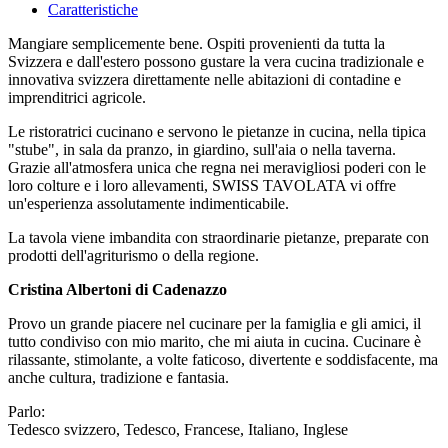
Caratteristiche
Mangiare semplicemente bene. Ospiti provenienti da tutta la
Svizzera e dall'estero possono gustare la vera cucina tradizionale e
innovativa svizzera direttamente nelle abitazioni di contadine e
imprenditrici agricole.
Le ristoratrici cucinano e servono le pietanze in cucina, nella tipica
"stube", in sala da pranzo, in giardino, sull'aia o nella taverna.
Grazie all'atmosfera unica che regna nei meravigliosi poderi con le
loro colture e i loro allevamenti, SWISS TAVOLATA vi offre
un'esperienza assolutamente indimenticabile.
La tavola viene imbandita con straordinarie pietanze, preparate con
prodotti dell'agriturismo o della regione.
Cristina Albertoni di Cadenazzo
Provo un grande piacere nel cucinare per la famiglia e gli amici, il
tutto condiviso con mio marito, che mi aiuta in cucina. Cucinare è
rilassante, stimolante, a volte faticoso, divertente e soddisfacente, ma
anche cultura, tradizione e fantasia.
Parlo:
Tedesco svizzero, Tedesco, Francese, Italiano, Inglese