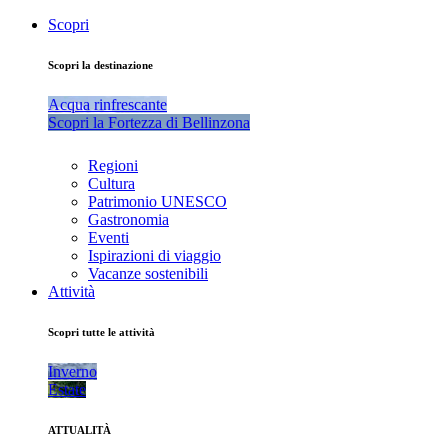
Scopri
Scopri la destinazione
Acqua rinfrescante
Scopri la Fortezza di Bellinzona
Regioni
Cultura
Patrimonio UNESCO
Gastronomia
Eventi
Ispirazioni di viaggio
Vacanze sostenibili
Attività
Scopri tutte le attività
Inverno
Estate
ATTUALITÀ