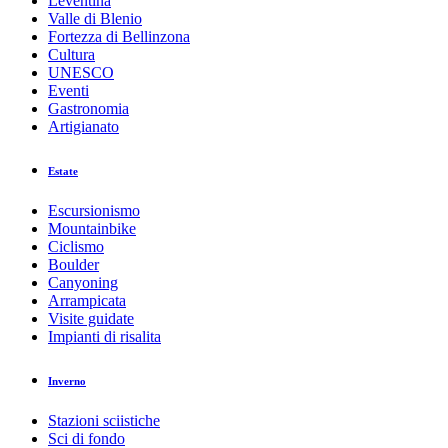
Leventina
Valle di Blenio
Fortezza di Bellinzona
Cultura
UNESCO
Eventi
Gastronomia
Artigianato
Estate
Escursionismo
Mountainbike
Ciclismo
Boulder
Canyoning
Arrampicata
Visite guidate
Impianti di risalita
Inverno
Stazioni sciistiche
Sci di fondo