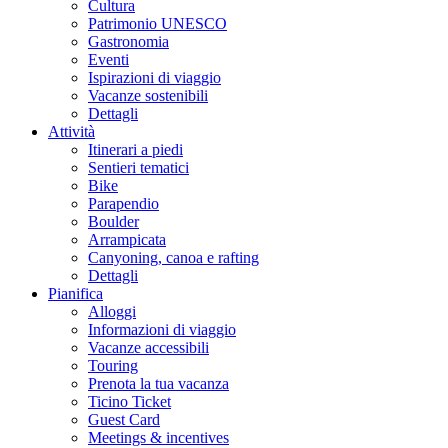
Cultura
Patrimonio UNESCO
Gastronomia
Eventi
Ispirazioni di viaggio
Vacanze sostenibili
Dettagli
Attività
Itinerari a piedi
Sentieri tematici
Bike
Parapendio
Boulder
Arrampicata
Canyoning, canoa e rafting
Dettagli
Pianifica
Alloggi
Informazioni di viaggio
Vacanze accessibili
Touring
Prenota la tua vacanza
Ticino Ticket
Guest Card
Meetings & incentives