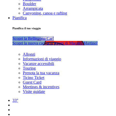
Boulder
Arrampicata
Canyoning, canoa e rafting
Pianifica
Pianifica il tuo viaggio
Scopri la Bellinzona Car!
Scopri la nuova caccia al tesoro di Maestro Martino!
Alloggi
Informazioni di viaggio
Vacanze accessibili
Touring
Prenota la tua vacanza
Ticino Ticket
Guest Card
Meetings & incentives
Visite guidate
33°