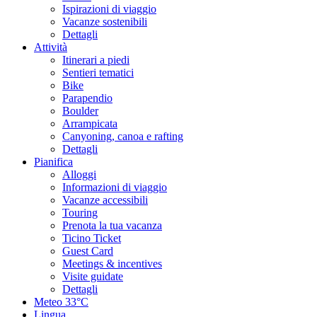
Ispirazioni di viaggio
Vacanze sostenibili
Dettagli
Attività
Itinerari a piedi
Sentieri tematici
Bike
Parapendio
Boulder
Arrampicata
Canyoning, canoa e rafting
Dettagli
Pianifica
Alloggi
Informazioni di viaggio
Vacanze accessibili
Touring
Prenota la tua vacanza
Ticino Ticket
Guest Card
Meetings & incentives
Visite guidate
Dettagli
Meteo
33°C
Lingua