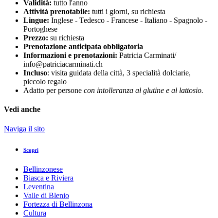
Validità:
tutto l'anno
Attività prenotabile:
tutti i giorni, su richiesta
Lingue:
Inglese - Tedesco - Francese - Italiano - Spagnolo -
Portoghese
Prezzo:
su richiesta
Prenotazione anticipata obbligatoria
Informazioni e prenotazioni:
Patricia Carminati/
info@patriciacarminati.ch
Incluso
: visita guidata della città, 3 specialità dolciarie,
piccolo regalo
Adatto per persone
con intolleranza al glutine e al lattosio.
Vedi anche
Naviga il sito
Scopri
Bellinzonese
Biasca e Riviera
Leventina
Valle di Blenio
Fortezza di Bellinzona
Cultura