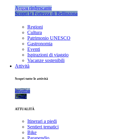
Acqua rinfrescante
Scopri la Fortezza di Bellinzona
Regioni
Cultura
Patrimonio UNESCO
Gastronomia
Eventi
Ispirazioni di viaggio
Vacanze sostenibili
Attività
Scopri tutte le attività
Inverno
Estate
ATTUALITÀ
Itinerari a piedi
Sentieri tematici
Bike
Parapendio