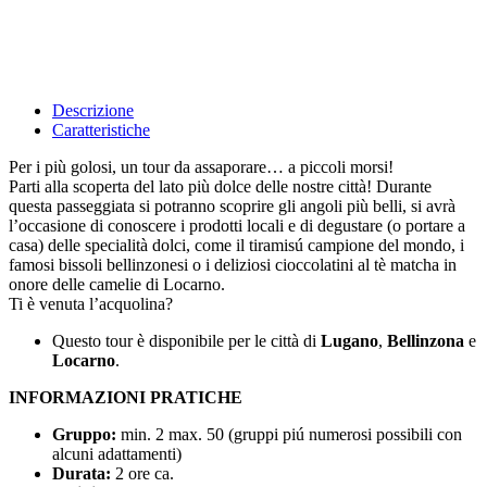
Descrizione
Caratteristiche
Per i più golosi, un tour da assaporare… a piccoli morsi!
Parti alla scoperta del lato più dolce delle nostre città! Durante
questa passeggiata si potranno scoprire gli angoli più belli, si avrà
l’occasione di conoscere i prodotti locali e di degustare (o portare a
casa) delle specialità dolci, come il tiramisú campione del mondo, i
famosi bissoli bellinzonesi o i deliziosi cioccolatini al tè matcha in
onore delle camelie di Locarno.
Ti è venuta l’acquolina?
Questo tour è disponibile per le città di
Lugano
,
Bellinzona
e
Locarno
.
INFORMAZIONI PRATICHE
Gruppo:
min. 2 max. 50 (gruppi piú numerosi possibili con
alcuni adattamenti)
Durata:
2 ore ca.