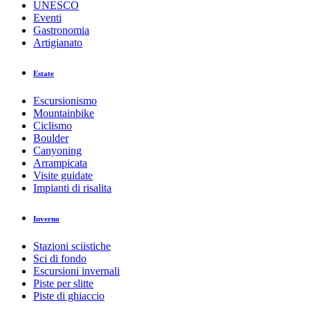
UNESCO
Eventi
Gastronomia
Artigianato
Estate
Escursionismo
Mountainbike
Ciclismo
Boulder
Canyoning
Arrampicata
Visite guidate
Impianti di risalita
Inverno
Stazioni sciistiche
Sci di fondo
Escursioni invernali
Piste per slitte
Piste di ghiaccio