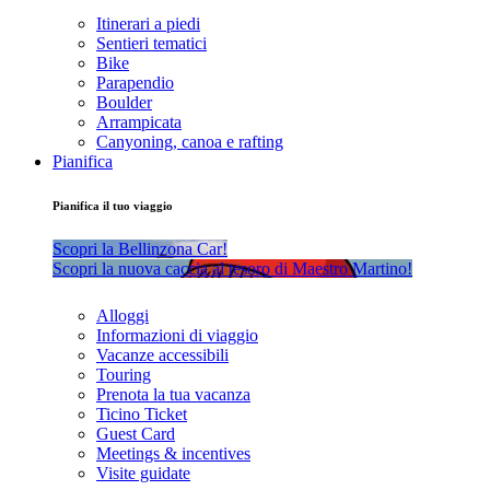
Itinerari a piedi
Sentieri tematici
Bike
Parapendio
Boulder
Arrampicata
Canyoning, canoa e rafting
Pianifica
Pianifica il tuo viaggio
Scopri la Bellinzona Car!
Scopri la nuova caccia al tesoro di Maestro Martino!
Alloggi
Informazioni di viaggio
Vacanze accessibili
Touring
Prenota la tua vacanza
Ticino Ticket
Guest Card
Meetings & incentives
Visite guidate