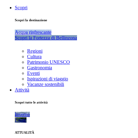
Scopri
Scopri la destinazione
Acqua rinfrescante
Scopri la Fortezza di Bellinzona
Regioni
Cultura
Patrimonio UNESCO
Gastronomia
Eventi
Ispirazioni di viaggio
Vacanze sostenibili
Attività
Scopri tutte le attività
Inverno
Estate
ATTUALITÀ