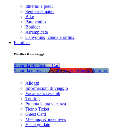
Itinerari a piedi
Sentieri tematici
Bike
Parapendio
Boulder
Arrampicata
Canyoning, canoa e rafting
Pianifica
Pianifica il tuo viaggio
Scopri la Bellinzona Car!
Scopri la nuova caccia al tesoro di Maestro Martino!
Alloggi
Informazioni di viaggio
Vacanze accessibili
Touring
Prenota la tua vacanza
Ticino Ticket
Guest Card
Meetings & incentives
Visite guidate