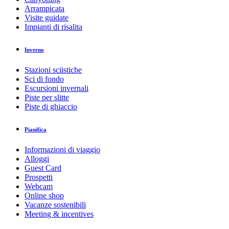
Arrampicata
Visite guidate
Impianti di risalita
Inverno
Stazioni sciistiche
Sci di fondo
Escursioni invernali
Piste per slitte
Piste di ghiaccio
Pianifica
Informazioni di viaggio
Alloggi
Guest Card
Prospetti
Webcam
Online shop
Vacanze sostenibili
Meeting & incentives