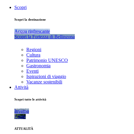
Scopri
Scopri la destinazione
Acqua rinfrescante
Scopri la Fortezza di Bellinzona
Regioni
Cultura
Patrimonio UNESCO
Gastronomia
Eventi
Ispirazioni di viaggio
Vacanze sostenibili
Attività
Scopri tutte le attività
Inverno
Estate
ATTUALITÀ