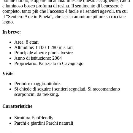
polline dorato, e appare incantata. In estate questo accogliente, caldo
e luminoso bosco profuma di resina. Il sentimento di benessere è
completo, tanto più che l’accesso è facile e i sentieri agevoli, tra cui
il “Sentiero Arte in Pineta”, che lascia ammirare pitture su roccia e
legno.
In breve:
Area: 8 ettari
Altitudine: 1'100-1'280 m s.l.m.
Principale albero: pino silvestre
Anno di istituzione: 2004
Proprietario: Patriziato di Cavagnago
Visite
:
Periodo: maggio-ottobre.
Si chiede di seguire i sentieri segnalati. Si raccomandano
scarponcini da trekking.
Caratteristiche
Struttura
Ecofriendly
Parchi e giardini
Parchi naturali