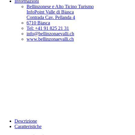
Informazioni
Bellinzonese e Alto Ticino Turismo
InfoPoint Valle di Biasca
Contrada Cav. Pellanda 4
6710 Biasca
Tel: +41 91 825 21 31
info@bellinzonaevalli.ch
www.bellinzonaevalli.ch
Descrizione
Caratteristiche