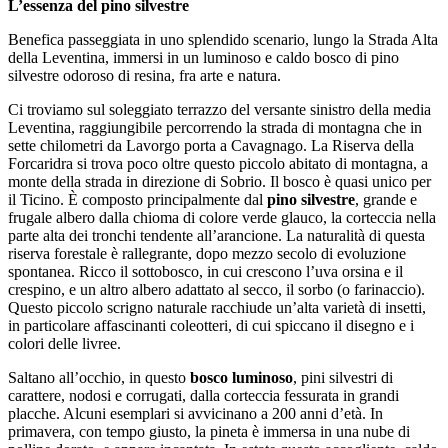
L’essenza del pino silvestre
Benefica passeggiata in uno splendido scenario, lungo la Strada Alta
della Leventina, immersi in un luminoso e caldo bosco di pino
silvestre odoroso di resina, fra arte e natura.
Ci troviamo sul soleggiato terrazzo del versante sinistro della media
Leventina, raggiungibile percorrendo la strada di montagna che in
sette chilometri da Lavorgo porta a Cavagnago. La Riserva della
Forcaridra si trova poco oltre questo piccolo abitato di montagna, a
monte della strada in direzione di Sobrio. Il bosco è quasi unico per
il Ticino. È composto principalmente dal
pino silvestre
, grande e
frugale albero dalla chioma di colore verde glauco, la corteccia nella
parte alta dei tronchi tendente all’arancione. La naturalità di questa
riserva forestale è rallegrante, dopo mezzo secolo di evoluzione
spontanea. Ricco il sottobosco, in cui crescono l’uva orsina e il
crespino, e un altro albero adattato al secco, il sorbo (o farinaccio).
Questo piccolo scrigno naturale racchiude un’alta varietà di insetti,
in particolare affascinanti coleotteri, di cui spiccano il disegno e i
colori delle livree.
Saltano all’occhio, in questo
bosco luminoso
, pini silvestri di
carattere, nodosi e corrugati, dalla corteccia fessurata in grandi
placche. Alcuni esemplari si avvicinano a 200 anni d’età. In
primavera, con tempo giusto, la pineta è immersa in una nube di