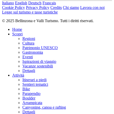
Italiano
English
Deutsch
Français
Cookie Policy
Privacy Policy
Credits
Chi siamo
Lavora con noi
Legge sul turismo e tasse turistiche
© 2025 Bellinzona e Valli Turismo. Tutti i diritti riservati.
Home
Scopri
Regioni
Cultura
Patrimonio UNESCO
Gastronomia
Eventi
Ispirazioni di viaggio
Vacanze sostenibili
Dettagli
Attività
Itinerari a piedi
Sentieri tematici
Bike
Parapendio
Boulder
Arrampicata
Canyoning, canoa e rafting
Dettagli