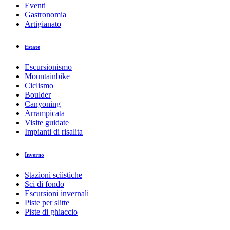
Eventi
Gastronomia
Artigianato
Estate
Escursionismo
Mountainbike
Ciclismo
Boulder
Canyoning
Arrampicata
Visite guidate
Impianti di risalita
Inverno
Stazioni sciistiche
Sci di fondo
Escursioni invernali
Piste per slitte
Piste di ghiaccio