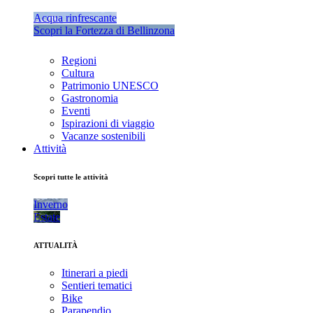
Acqua rinfrescante
Scopri la Fortezza di Bellinzona
Regioni
Cultura
Patrimonio UNESCO
Gastronomia
Eventi
Ispirazioni di viaggio
Vacanze sostenibili
Attività
Scopri tutte le attività
Inverno
Estate
ATTUALITÀ
Itinerari a piedi
Sentieri tematici
Bike
Parapendio