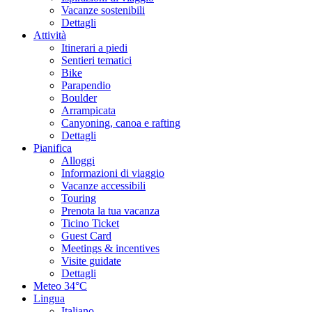
Vacanze sostenibili
Dettagli
Attività
Itinerari a piedi
Sentieri tematici
Bike
Parapendio
Boulder
Arrampicata
Canyoning, canoa e rafting
Dettagli
Pianifica
Alloggi
Informazioni di viaggio
Vacanze accessibili
Touring
Prenota la tua vacanza
Ticino Ticket
Guest Card
Meetings & incentives
Visite guidate
Dettagli
Meteo
34°C
Lingua
Italiano