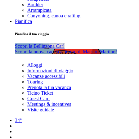
Boulder
Arrampicata
Canyoning, canoa e rafting
Pianifica
Pianifica il tuo viaggio
Scopri la Bellinzona Car!
Scopri la nuova caccia al tesoro di Maestro Martino!
Alloggi
Informazioni di viaggio
Vacanze accessibili
Touring
Prenota la tua vacanza
Ticino Ticket
Guest Card
Meetings & incentives
Visite guidate
34°