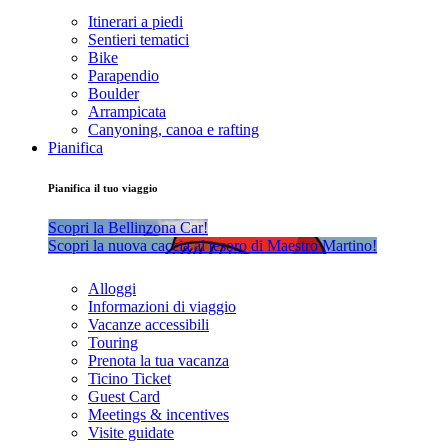
Itinerari a piedi
Sentieri tematici
Bike
Parapendio
Boulder
Arrampicata
Canyoning, canoa e rafting
Pianifica
Pianifica il tuo viaggio
Scopri la Bellinzona Car!
Scopri la nuova caccia al tesoro di Maestro Martino!
Alloggi
Informazioni di viaggio
Vacanze accessibili
Touring
Prenota la tua vacanza
Ticino Ticket
Guest Card
Meetings & incentives
Visite guidate