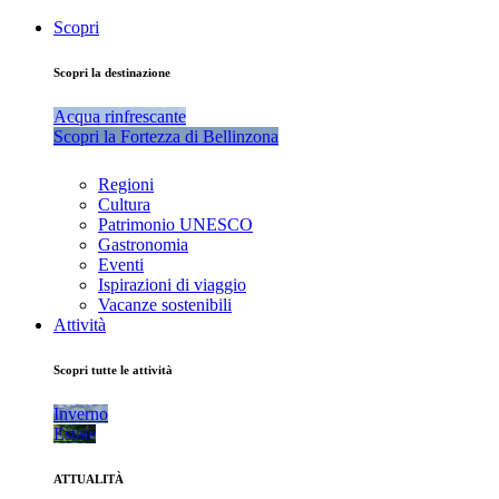
Scopri
Scopri la destinazione
Acqua rinfrescante
Scopri la Fortezza di Bellinzona
Regioni
Cultura
Patrimonio UNESCO
Gastronomia
Eventi
Ispirazioni di viaggio
Vacanze sostenibili
Attività
Scopri tutte le attività
Inverno
Estate
ATTUALITÀ