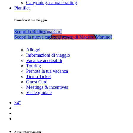
Canyoning, canoa e rafting
Pianifica
Pianifica il tuo viaggio
Scopri la Bellinzona Car!
Scopri la nuova caccia al tesoro di Maestro Martino!
Alloggi
Informazioni di viaggio
Vacanze accessibili
Touring
Prenota la tua vacanza
Ticino Ticket
Guest Card
Meetings & incentives
Visite guidate
34°
Altre informazioni