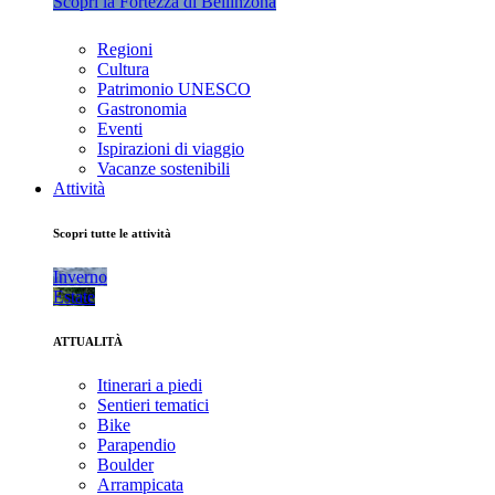
Scopri la Fortezza di Bellinzona
Regioni
Cultura
Patrimonio UNESCO
Gastronomia
Eventi
Ispirazioni di viaggio
Vacanze sostenibili
Attività
Scopri tutte le attività
Inverno
Estate
ATTUALITÀ
Itinerari a piedi
Sentieri tematici
Bike
Parapendio
Boulder
Arrampicata