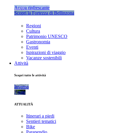
Acqua rinfrescante
Scopri la Fortezza di Bellinzona
Regioni
Cultura
Patrimonio UNESCO
Gastronomia
Eventi
Ispirazioni di viaggio
Vacanze sostenibili
Attività
Scopri tutte le attività
Inverno
Estate
ATTUALITÀ
Itinerari a piedi
Sentieri tematici
Bike
Parapendio