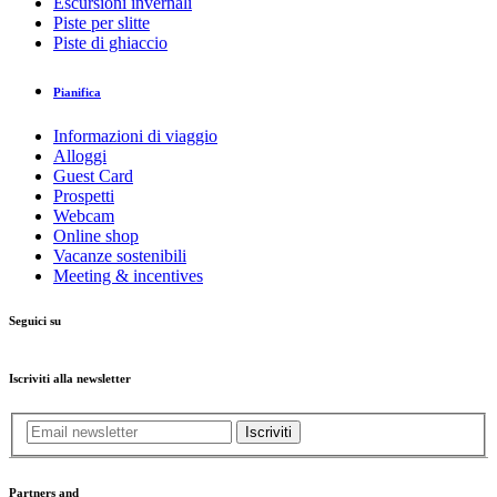
Escursioni invernali
Piste per slitte
Piste di ghiaccio
Pianifica
Informazioni di viaggio
Alloggi
Guest Card
Prospetti
Webcam
Online shop
Vacanze sostenibili
Meeting & incentives
Seguici su
Iscriviti alla newsletter
Iscriviti
Partners and