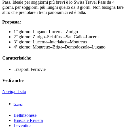
Pass. Ideale per soggiorni più brevi è lo Swiss Travel Pass da 4
giorni, per soggiorni più lunghi quello da 8 giorni. Non bisogna fare
altro che prenotare i treni panoramici ed è fatta.
Proposta:
1° giorno: Lugano–Lucerna–Zurigo
2° giorno: Zurigo–Sciaffusa–San Gallo–Lucerna
3° giorno: Lucerna–Interlaken–Montreux
4° giorno: Montreux–Briga–Domodossola–Lugano
Caratteristiche
Trasporti
Ferrovie
Vedi anche
Naviga il sito
Scopri
Bellinzonese
Biasca e Riviera
Leventina