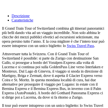
Descrizione
Caratteristiche
Il Grand Train Tour of Switzerland combina gli itinerari panoramici
più belli dando vita ad un viaggio incredibile. Non solo abbina le
chicche dei mezzi pubblici elvetici ad escursioni selezionate, ma
opera persino tutto l’anno. E la cosa migliore è che l’intero tour può
essere intrapreso con un unico biglietto: lo
Swiss Travel Pass
.
Attraversare tutta la Svizzera. Con il Grand Train Tour of
Switzerland è possibile: si parte da Zurigo con destinazione San
Gallo, si prosegue a bordo del Voralpen-Express alla volta di
Lucerna e si continua poi sulla GoldenPass Line verso Interlaken e
Montreux. Dal Lago di Ginevra, il viaggio si snoda in direzione di
Martigny, Briga e Zermatt, dove ti aspetta il Glacier Express verso
Coira e St. Moritz. In questa mondana località di cura, hai due
alternative per proseguire il viaggio per Lugano: in estate con il
Bernina Express e il Bernina Express Bus, in inverno con il Palm
Express (AutoPostale). A bordo del Gotthard Panorama Express ci
si dirige poi a Lucerna, da dove si fa ritorno a Zurigo.
Il tour può essere intrapreso con un unico biglietto: lo Swiss Travel