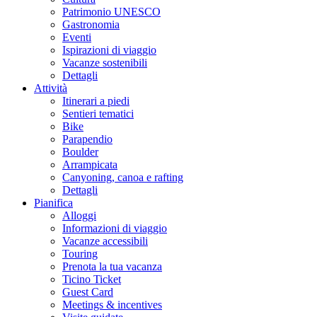
Patrimonio UNESCO
Gastronomia
Eventi
Ispirazioni di viaggio
Vacanze sostenibili
Dettagli
Attività
Itinerari a piedi
Sentieri tematici
Bike
Parapendio
Boulder
Arrampicata
Canyoning, canoa e rafting
Dettagli
Pianifica
Alloggi
Informazioni di viaggio
Vacanze accessibili
Touring
Prenota la tua vacanza
Ticino Ticket
Guest Card
Meetings & incentives