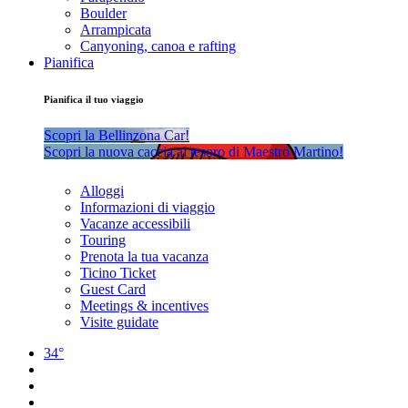
Boulder
Arrampicata
Canyoning, canoa e rafting
Pianifica
Pianifica il tuo viaggio
Scopri la Bellinzona Car!
Scopri la nuova caccia al tesoro di Maestro Martino!
Alloggi
Informazioni di viaggio
Vacanze accessibili
Touring
Prenota la tua vacanza
Ticino Ticket
Guest Card
Meetings & incentives
Visite guidate
34°