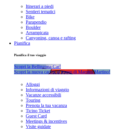
Itinerari a piedi
Sentieri tematici
Bike
Parapendio
Boulder
Arrampicata
Canyoning, canoa e rafting
Pianifica
Pianifica il tuo viaggio
Scopri la Bellinzona Car!
Scopri la nuova caccia al tesoro di Maestro Martino!
Alloggi
Informazioni di viaggio
Vacanze accessibili
Touring
Prenota la tua vacanza
Ticino Ticket
Guest Card
Meetings & incentives
Visite guidate