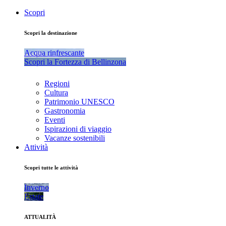
Scopri
Scopri la destinazione
Acqua rinfrescante
Scopri la Fortezza di Bellinzona
Regioni
Cultura
Patrimonio UNESCO
Gastronomia
Eventi
Ispirazioni di viaggio
Vacanze sostenibili
Attività
Scopri tutte le attività
Inverno
Estate
ATTUALITÀ