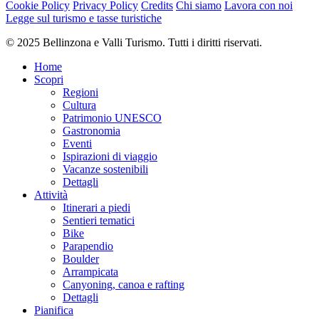
Cookie Policy
Privacy Policy
Credits
Chi siamo
Lavora con noi
Legge sul turismo e tasse turistiche
© 2025 Bellinzona e Valli Turismo. Tutti i diritti riservati.
Home
Scopri
Regioni
Cultura
Patrimonio UNESCO
Gastronomia
Eventi
Ispirazioni di viaggio
Vacanze sostenibili
Dettagli
Attività
Itinerari a piedi
Sentieri tematici
Bike
Parapendio
Boulder
Arrampicata
Canyoning, canoa e rafting
Dettagli
Pianifica