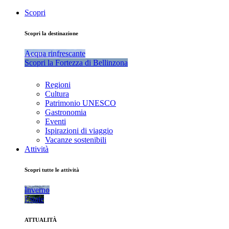
Scopri
Scopri la destinazione
Acqua rinfrescante
Scopri la Fortezza di Bellinzona
Regioni
Cultura
Patrimonio UNESCO
Gastronomia
Eventi
Ispirazioni di viaggio
Vacanze sostenibili
Attività
Scopri tutte le attività
Inverno
Estate
ATTUALITÀ