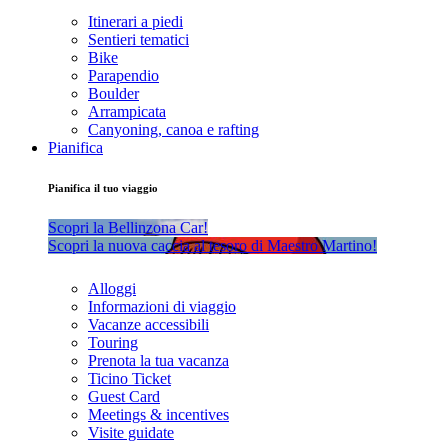
Itinerari a piedi
Sentieri tematici
Bike
Parapendio
Boulder
Arrampicata
Canyoning, canoa e rafting
Pianifica
Pianifica il tuo viaggio
Scopri la Bellinzona Car!
Scopri la nuova caccia al tesoro di Maestro Martino!
Alloggi
Informazioni di viaggio
Vacanze accessibili
Touring
Prenota la tua vacanza
Ticino Ticket
Guest Card
Meetings & incentives
Visite guidate