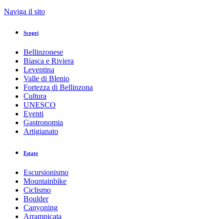
Naviga il sito
Scopri
Bellinzonese
Biasca e Riviera
Leventina
Valle di Blenio
Fortezza di Bellinzona
Cultura
UNESCO
Eventi
Gastronomia
Artigianato
Estate
Escursionismo
Mountainbike
Ciclismo
Boulder
Canyoning
Arrampicata