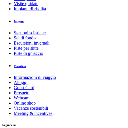
Visite guidate
Impianti di risalita
Inverno
Stazioni sciistiche
Sci di fondo
Escursioni invernali
Piste per slitte
Piste di ghiaccio
Pianifica
Informazioni di viaggio
Alloggi
Guest Card
Prospetti
Webcam
Online shop
Vacanze sostenibili
Meeting & incentives
Seguici su